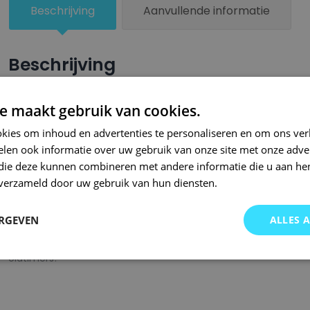
Beschrijving
Aanvullende informatie
Beschrijving
Een groter beschadigd oppervlak van je auto behandel je nu ze
e maakt gebruik van cookies.
combinatie met blanke lak van Small Repair Systems. U dient
kies om inhoud en advertenties te personaliseren en om ons ver
oppervlak te spuiten zodat de kleurlak beter hecht.
len ook informatie over uw gebruik van onze site met onze adver
Bij SRS bent u aan het juiste adres wanneer het gaat om hoge 
 die deze kunnen combineren met andere informatie die u aan hen
n verzameld door uw gebruik van hun diensten.
gigantisch assortiment met oneindig veel kleurencombinaties 
of kleurnaam gemaakt en is afgevuld met professionele verf. 
ERGEVEN
ALLES 
garanderen wij dat u altijd de gewenste kleur voor uw auto bij 
onze A-kwaliteit spuitbussen kunt u bij ons ook terecht voor 
oldtimers!