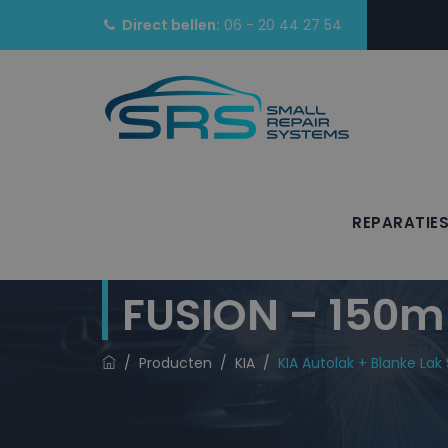
Direct bellen:
06 - 20 44 27 54
REPARATIE
KIA Autolak +
FUSION – 150m
/
Producten
/
KIA
/
KIA Autolak + Blanke La