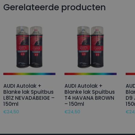
Gerelateerde producten
AUDI Autolak +
AUDI Autolak +
AUD
Blanke lak Spuitbus
Blanke lak Spuitbus
Bla
L81Z NEVADABEIGE –
T4 HAVANA BROWN
D9 
150ml
– 150ml
150
€
24,50
€
24,50
€
24