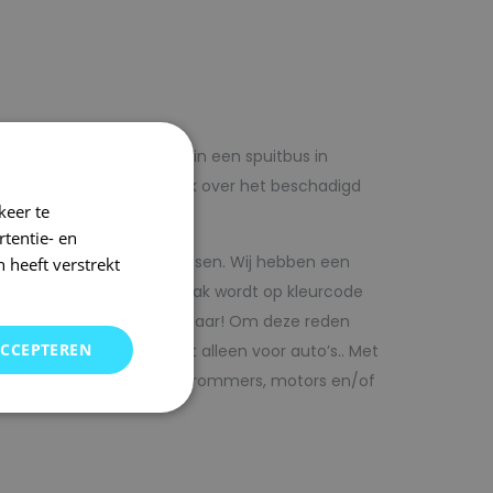
lf voordelig met autolak in een spuitbus in
 op voorhand de blanke lak over het beschadigd
keer te
tentie- en
kwaliteit autolak spuitbussen. Wij hebben een
 heeft verstrekt
in ons arsenaal. De autolak wordt op kleurcode
Direct uit voorraad leverbaar! Om deze reden
ACCEPTEREN
SRS kunt vinden. Maar niet alleen voor auto’s.. Met
bedrijfswagens, scooters, brommers, motors en/of