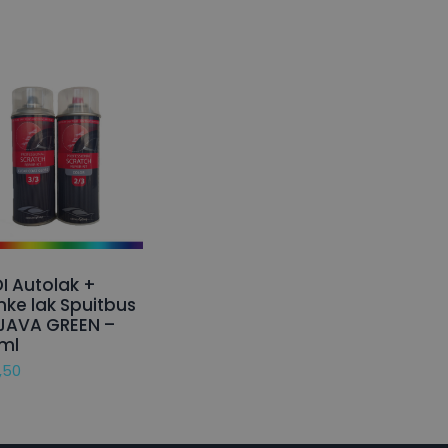
I Autolak +
nke lak Spuitbus
JAVA GREEN –
ml
,50