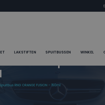
SET
LAKSTIFTEN
SPUITBUSSEN
WINKEL
 Blanke Lak Spuitbus
l
k Spuitbus RNG ORANGE FUSION – 150ml