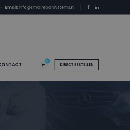
Email:
info@smallrepairsystems.nl
0
CONTACT
DIRECT BESTELLEN
 RNG ORANGE