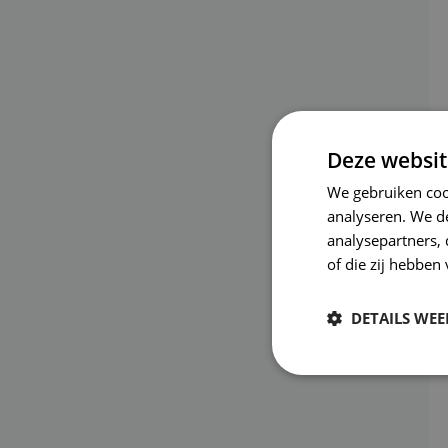
Deze websit
We gebruiken coo
analyseren. We de
analysepartners,
of die zij hebbe
DETAILS WE