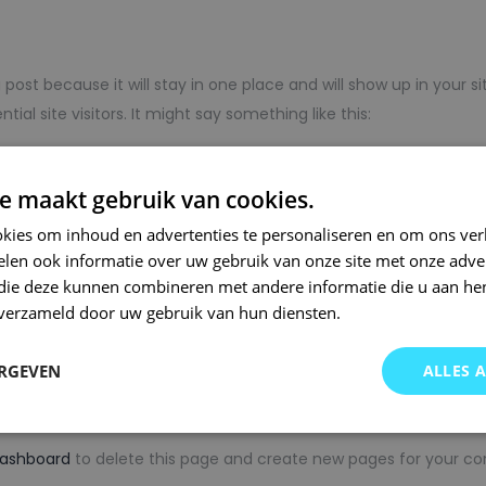
g post because it will stay in one place and will show up in your 
al site visitors. It might say something like this:
, aspiring actor by night, and this is my website. I 
e maakt gebruik van cookies.
(And gettin’ caught in the rain.)
kies om inhoud en advertenties te personaliseren en om ons ver
len ook informatie over uw gebruik van onze site met onze adver
 die deze kunnen combineren met andere informatie die u aan hen
n verzameld door uw gebruik van hun diensten.
ded in 1971, and has been providing quality doohic
ERGEVEN
ALLES 
s over 2,000 people and does all kinds of awesom
dashboard
to delete this page and create new pages for your co