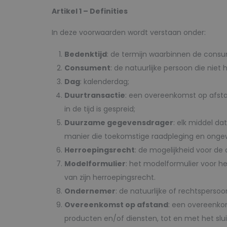
Artikel 1 – Definities
In deze voorwaarden wordt verstaan onder:
Bedenktijd
: de termijn waarbinnen de consu
Consument
: de natuurlijke persoon die ni
Dag
: kalenderdag;
Duurtransactie
: een overeenkomst op afsta
in de tijd is gespreid;
Duurzame gegevensdrager
: elk middel d
manier die toekomstige raadpleging en ongew
Herroepingsrecht
: de mogelijkheid voor d
Modelformulier
: het modelformulier voor h
van zijn herroepingsrecht.
Ondernemer
: de natuurlijke of rechtspers
Overeenkomst op afstand
: een overeenko
producten en/of diensten, tot en met het sl