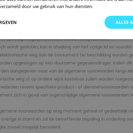
n verzameld door uw gebruik van hun diensten.
ing op elk aanbod van de ondernemer en op elke tot stand ge
ERGEVEN
ALLES 
esloten, wordt de tekst van deze algemene voorwaarden aan de
 de overeenkomst op afstand wordt gesloten, worden aangegeven 
t zo spoedig mogelijk kosteloos worden toegezonden.
ch wordt gesloten, kan in afwijking van het vorige lid en voord
lektronische weg aan de consument ter beschikking worden ges
n opgeslagen op een duurzame gegevensdrager. Indien dit redel
orden aangegeven waar van de algemene voorwaarden langs el
onische weg of op andere wijze kosteloos zullen worden toegez
waarden tevens specifieke product- of dienstenvoorwaarden van 
ent zich in geval van tegenstrijdige algemene voorwaarden st
gemene voorwaarden op enig moment geheel of gedeeltelijk nietig
verige in stand en zal de betreffende bepaling in onderling ov
ijke zoveel mogelijk benaderd.