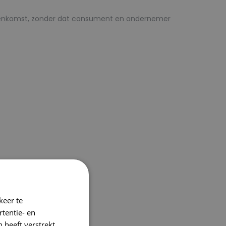
ereenkomst, zonder dat consument en ondernemer
keer te
tentie- en
 heeft verstrekt