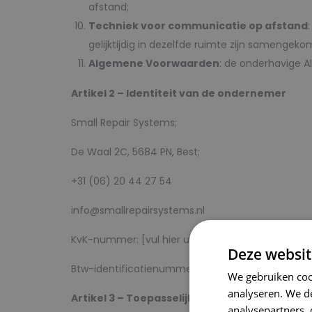
afstand;
Techniek voor communicatie op afstand
gelijktijdig in dezelfde ruimte zijn samengeko
Algemene Voorwaarden
: de onderhavige 
Artikel 2 – Identiteit van de ondernemer
Small Repair Systems;
De Waal 2C, 5684 PN, Best;
+31 (06) 20 44 27 54
info@smallrepairsystems.nl
KvK-nummer: [vul hier uw KvK-nummer in]
Deze websit
Btw-identificatienummer: [vul hier uw btw-numm
We gebruiken coo
analyseren. We de
Artikel 3 – Toepasselijkheid
analysepartners,