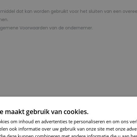
: middel dat kan worden gebruikt voor het sluiten van een ov
men.
Algemene Voorwaarden van de ondernemer.
e maakt gebruik van cookies.
er in]
kies om inhoud en advertenties te personaliseren en om ons ver
len ook informatie over uw gebruik van onze site met onze adver
 die deze kunnen combineren met andere informatie die u aan hen