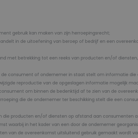
ment gebruik kan maken van zijn herroepingsrecht;
et handelt in de uitoefening van beroep of bedrijf en een over
nd met betrekking tot een reeks van producten en/of diensten
at de consument of ondernemer in staat stelt om informatie die a
ijzigde reproductie van de opgeslagen informatie mogelijk maa
e consument om binnen de bedenktijd af te zien van de overeen
erroeping die de ondernemer ter beschikking stelt die een consu
oon die producten en/of diensten op afstand aan consumenten a
mst waarbij in het kader van een door de ondernemer georgani
uiten van de overeenkomst uitsluitend gebruik gemaakt wordt 