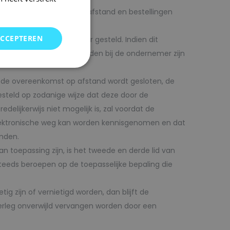
komen overeenkomst op afstand en bestellingen
ACCEPTEREN
 consument beschikbaar gesteld. Indien dit
dat de algemene voorwaarden bij de ondernemer zijn
at de overeenkomst op afstand wordt gesloten, de
teld op zodanige wijze dat deze door de
ijkerwijs niet mogelijk is, zal voordat de
ektronische weg kan worden kennisgenomen en dat
onden.
toepassing zijn, is het tweede en derde lid van
eeds beroepen op de toepasselijke bepaling die
 zijn of vernietigd worden, dan blijft de
erleg onverwijld vervangen worden door een