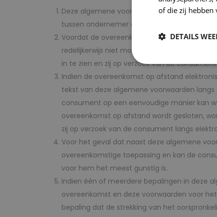
of die zij hebbe
Deze algemene voorwaarden zijn van toepass
tussen ondernemer en consument.
DETAILS WE
Voordat de overeenkomst op afstand wordt g
redelijkerwijs niet mogelijk is, zal voordat
in te zien en zij op verzoek van de consumen
Indien de overeenkomst op afstand elektronis
tekst van deze algemene voorwaarden langs e
consument op een eenvoudige manier kan worde
overeenkomst op afstand wordt gesloten, w
zij op verzoek van de consument langs elektr
Voor het geval dat naast deze algemene voor
overeenkomstige toepassing en kan de consum
voor hem het meest gunstig is.
Indien één of meerdere bepalingen in deze al
overeenkomst en deze voorwaarden voor het o
bepaling dat de strekking van het oorspronkel