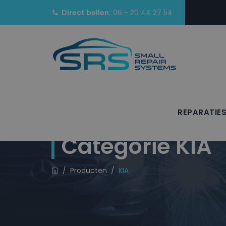
Direct bellen:
06 - 20 44 27 54
REPARATIE
Categorie
KIA
/
Producten
/
KIA