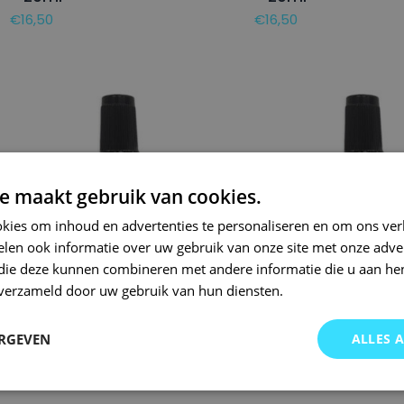
€
16,50
€
16,50
e maakt gebruik van cookies.
kies om inhoud en advertenties te personaliseren en om ons ver
len ook informatie over uw gebruik van onze site met onze adver
 die deze kunnen combineren met andere informatie die u aan hen
n verzameld door uw gebruik van hun diensten.
KIA Lakstift C3U DEEP
KIA Lakstift SWP S
ERGEVEN
ALLES 
CERULEAN BLUE – 20ml
WHITE – 20ml
€
16,50
€
16,50