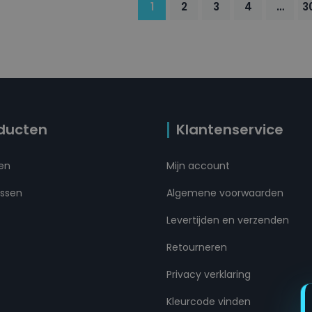
1
2
3
4
…
3
ducten
Klantenservice
ten
Mijn account
ussen
Algemene voorwaarden
Levertijden en verzenden
Retourneren
Privacy verklaring
Kleurcode vinden