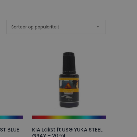
Sorteer op populariteit
d
it
OST BLUE
KIA Lakstift USG YUKA STEEL
GRAY – 20ml