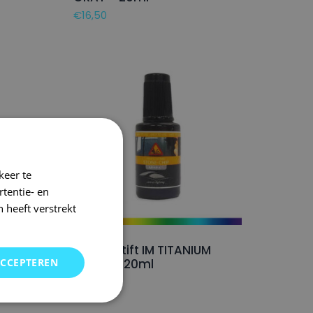
€
16,50
keer te
tentie- en
 heeft verstrekt
NOW
KIA Lakstift IM TITANIUM
ACCEPTEREN
SILVER – 20ml
€
16,50