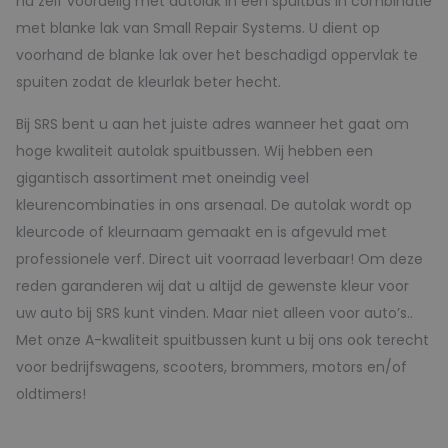
nu zelf voordelig met autolak in een spuitbus in combinatie
met blanke lak van Small Repair Systems. U dient op
voorhand de blanke lak over het beschadigd oppervlak te
spuiten zodat de kleurlak beter hecht.
Bij SRS bent u aan het juiste adres wanneer het gaat om
hoge kwaliteit autolak spuitbussen. Wij hebben een
gigantisch assortiment met oneindig veel
kleurencombinaties in ons arsenaal. De autolak wordt op
kleurcode of kleurnaam gemaakt en is afgevuld met
professionele verf. Direct uit voorraad leverbaar! Om deze
reden garanderen wij dat u altijd de gewenste kleur voor
uw auto bij SRS kunt vinden. Maar niet alleen voor auto’s..
Met onze A-kwaliteit spuitbussen kunt u bij ons ook terecht
voor bedrijfswagens, scooters, brommers, motors en/of
oldtimers!