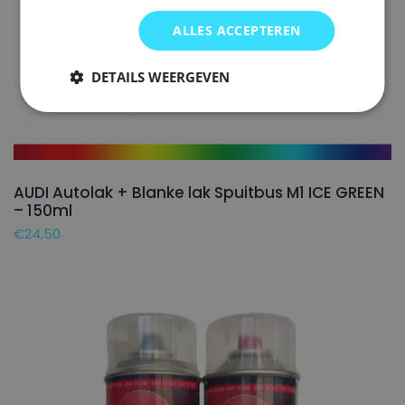
ALLES ACCEPTEREN
DETAILS WEERGEVEN
AUDI Autolak + Blanke lak Spuitbus M1 ICE GREEN
– 150ml
€
24,50