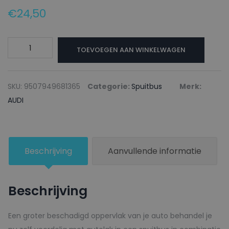
€
24,50
AUDI
TOEVOEGEN AAN WINKELWAGEN
Autolak
+
Blanke
SKU:
9507949681365
Categorie:
Spuitbus
Merk:
lak
AUDI
Spuitbus
LA3A
MARS
Beschrijving
Aanvullende informatie
RED
-
150ml
Beschrijving
aantal
Een groter beschadigd oppervlak van je auto behandel je