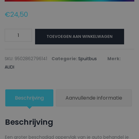
€
24,50
AUDI
TOEVOEGEN AAN WINKELWAGEN
Autolak
+
Blanke
SKU:
9502862796141
Categorie:
Spuitbus
Merk:
lak
AUDI
Spuitbus
LA3V
INDIANA
Beschrijving
Aanvullende informatie
RED
-
150ml
Beschrijving
aantal
Een groter beschadigd oppervlak van je auto behandel je