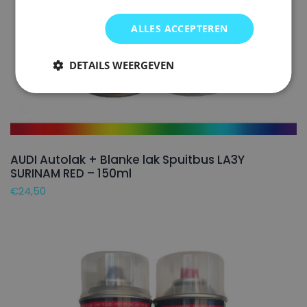
ALLES ACCEPTEREN
DETAILS WEERGEVEN
AUDI Autolak + Blanke lak Spuitbus LA3Y
SURINAM RED – 150ml
€
24,50