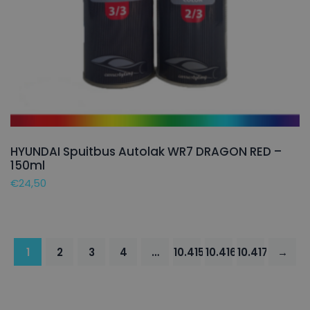
HYUNDAI Spuitbus Autolak WR7 DRAGON RED –
150ml
€
24,50
1
2
3
4
…
10.415
10.416
10.417
→