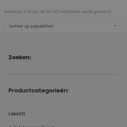
Gesorte
Resultaat 1–9 van de 93745 resultaten wordt getoond
op
Sorteer op populariteit
populari
Zoeken:
Productcategorieën:
Lakstift