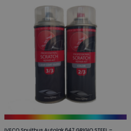
IVECO Spuitbus Autolak 647 GRIGIO STEEL –