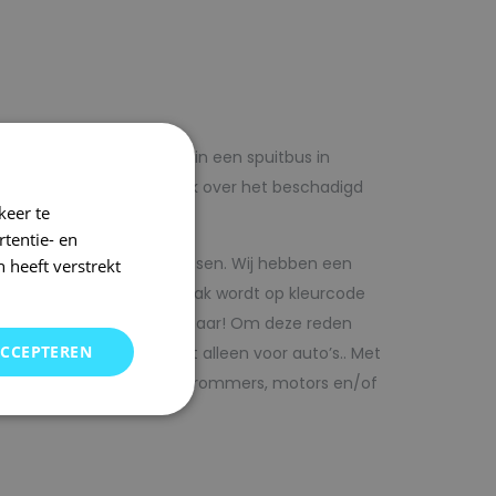
lf voordelig met autolak in een spuitbus in
 op voorhand de blanke lak over het beschadigd
keer te
tentie- en
kwaliteit autolak spuitbussen. Wij hebben een
 heeft verstrekt
in ons arsenaal. De autolak wordt op kleurcode
Direct uit voorraad leverbaar! Om deze reden
ACCEPTEREN
SRS kunt vinden. Maar niet alleen voor auto’s.. Met
bedrijfswagens, scooters, brommers, motors en/of