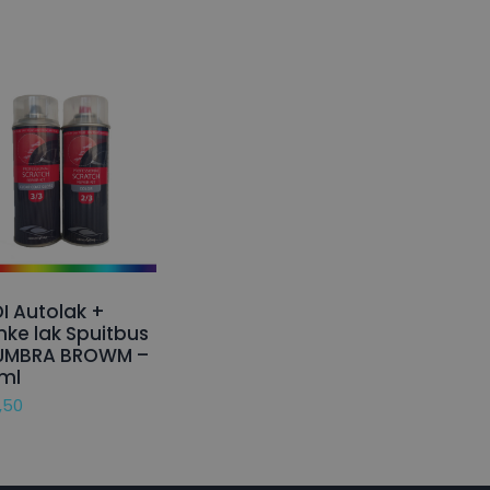
I Autolak +
nke lak Spuitbus
 UMBRA BROWM –
ml
,50