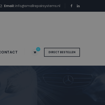
Email:
info@smallrepairsystems.nl
0
CONTACT
DIRECT BESTELLEN
 6H MELLOW