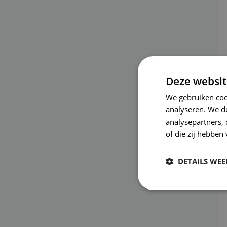
Deze websit
We gebruiken coo
analyseren. We de
analysepartners,
of die zij hebbe
DETAILS WE