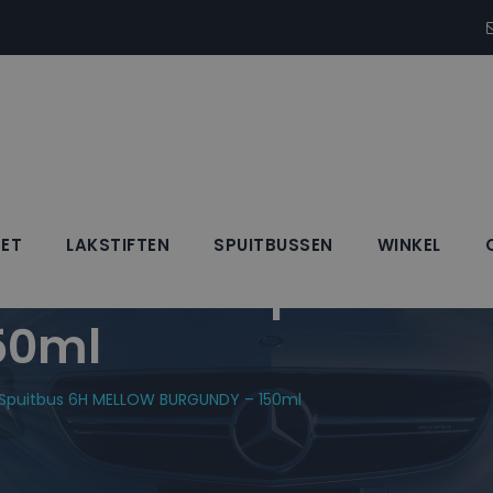
SET
LAKSTIFTEN
SPUITBUSSEN
WINKEL
Blanke Lak Spuitbus
50ml
ak Spuitbus 6H MELLOW BURGUNDY – 150ml