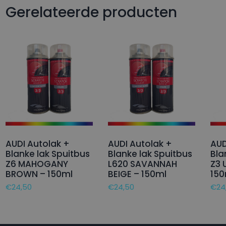
Gerelateerde producten
AUDI Autolak +
AUDI Autolak +
AUD
Blanke lak Spuitbus
Blanke lak Spuitbus
Bla
Z6 MAHOGANY
L620 SAVANNAH
Z3
BROWN – 150ml
BEIGE – 150ml
150
€
24,50
€
24,50
€
24