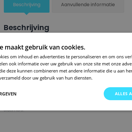
Beschrijving
Aanvullende informatie
Beschrijving
Een groter beschadigd oppervlak van je auto behandel je nu ze
e maakt gebruik van cookies.
combinatie met blanke lak van Small Repair Systems. U dient
kies om inhoud en advertenties te personaliseren en om ons ver
oppervlak te spuiten zodat de kleurlak beter hecht.
len ook informatie over uw gebruik van onze site met onze adver
Bij SRS bent u aan het juiste adres wanneer het gaat om hoge 
 die deze kunnen combineren met andere informatie die u aan hen
n verzameld door uw gebruik van hun diensten.
gigantisch assortiment met oneindig veel kleurencombinaties 
of kleurnaam gemaakt en is afgevuld met professionele verf. 
ERGEVEN
ALLES 
garanderen wij dat u altijd de gewenste kleur voor uw auto bij 
onze A-kwaliteit spuitbussen kunt u bij ons ook terecht voor 
oldtimers!