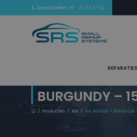
Direct bellen:
06 - 20 44 27 54
REPARATIE
KIA Autolak + 
BURGUNDY – 1
/
Producten
/
KIA
/
KIA Autolak + Blanke L