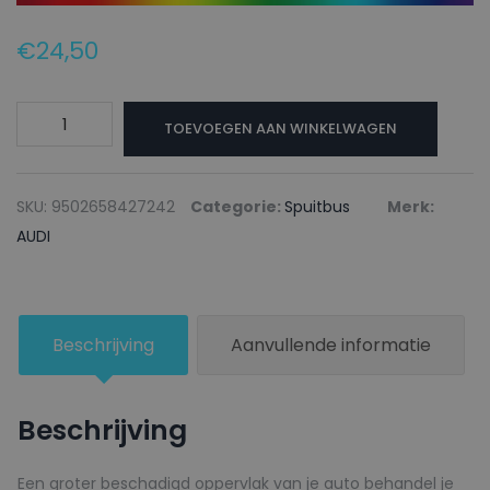
€
24,50
AUDI
TOEVOEGEN AAN WINKELWAGEN
Autolak
+
Blanke
SKU:
9502658427242
Categorie:
Spuitbus
Merk:
lak
AUDI
Spuitbus
Z3
UMBRA
Beschrijving
Aanvullende informatie
BROWM
-
150ml
Beschrijving
aantal
Een groter beschadigd oppervlak van je auto behandel je