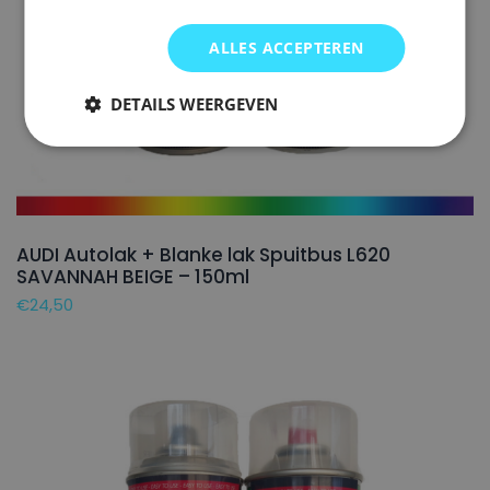
ALLES ACCEPTEREN
DETAILS WEERGEVEN
AUDI Autolak + Blanke lak Spuitbus L620
SAVANNAH BEIGE – 150ml
€
24,50