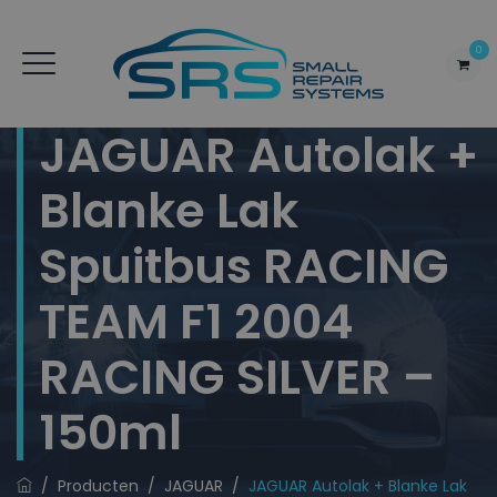
0
JAGUAR Autolak +
Blanke Lak
Spuitbus RACING
TEAM F1 2004
RACING SILVER –
150ml
/
Producten
/
JAGUAR
/
JAGUAR Autolak + Blanke Lak