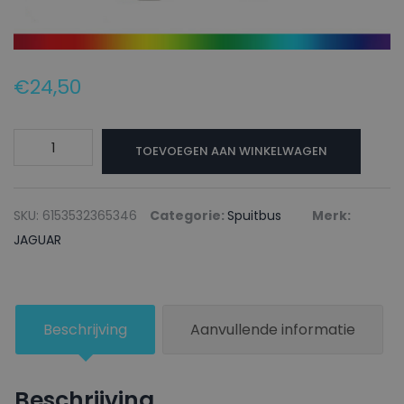
€
24,50
JAGUAR
TOEVOEGEN AAN WINKELWAGEN
Autolak
+
Blanke
SKU:
6153532365346
Categorie:
Spuitbus
Merk:
lak
JAGUAR
Spuitbus
RACING
TEAM
Beschrijving
Aanvullende informatie
F1
2004
RACING
Beschrijving