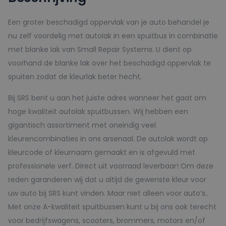
SILVER
-
Een groter beschadigd oppervlak van je auto behandel je
150ml
nu zelf voordelig met autolak in een spuitbus in combinatie
aantal
met blanke lak van Small Repair Systems. U dient op
voorhand de blanke lak over het beschadigd oppervlak te
spuiten zodat de kleurlak beter hecht.
Bij SRS bent u aan het juiste adres wanneer het gaat om
hoge kwaliteit autolak spuitbussen. Wij hebben een
gigantisch assortiment met oneindig veel
kleurencombinaties in ons arsenaal. De autolak wordt op
kleurcode of kleurnaam gemaakt en is afgevuld met
professionele verf. Direct uit voorraad leverbaar! Om deze
reden garanderen wij dat u altijd de gewenste kleur voor
uw auto bij SRS kunt vinden. Maar niet alleen voor auto’s..
Met onze A-kwaliteit spuitbussen kunt u bij ons ook terecht
voor bedrijfswagens, scooters, brommers, motors en/of