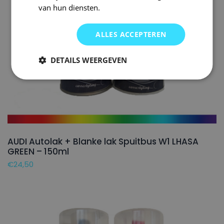
van hun diensten.
ALLES ACCEPTEREN
DETAILS WEERGEVEN
AUDI Autolak + Blanke lak Spuitbus W1 LHASA
GREEN – 150ml
€
24,50