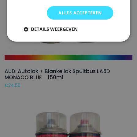
ALLES ACCEPTEREN
DETAILS WEERGEVEN
AUDI Autolak + Blanke lak Spuitbus LA5D
MONACO BLUE – 150ml
€
24,50