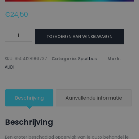
€
24,50
AUDI
TOEVOEGEN AAN WINKELWAGEN
Autolak
+
Blanke
SKU:
9504128961737
Categorie:
Spuitbus
Merk:
lak
AUDI
Spuitbus
LA1N
NEVADA
Beschrijving
Aanvullende informatie
BEIGE
-
150ml
Beschrijving
aantal
Een groter beschadigd oppervlak van je auto behandel je