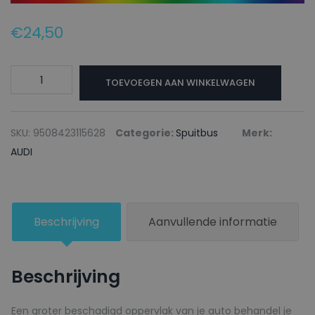
€
24,50
AUDI
TOEVOEGEN AAN WINKELWAGEN
Autolak
+
Blanke
SKU:
9508423115628
Categorie:
Spuitbus
Merk:
lak
AUDI
Spuitbus
LA3Y
SURINAM
Beschrijving
Aanvullende informatie
RED
-
150ml
Beschrijving
aantal
Een groter beschadigd oppervlak van je auto behandel je