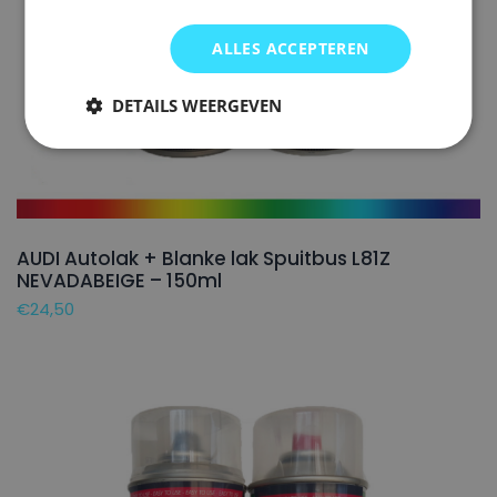
ALLES ACCEPTEREN
DETAILS WEERGEVEN
AUDI Autolak + Blanke lak Spuitbus L81Z
NEVADABEIGE – 150ml
€
24,50