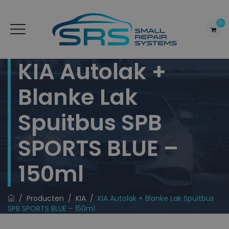
0
KIA Autolak +
Blanke Lak
Spuitbus SPB
SPORTS BLUE –
150ml
/
Producten
/
KIA
/
KIA Autolak + Blanke Lak Spuitbus
SPB SPORTS BLUE – 150ml