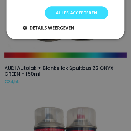
ALLES ACCEPTEREN
DETAILS WEERGEVEN
AUDI Autolak + Blanke lak Spuitbus Z2 ONYX
GREEN – 150ml
€
24,50