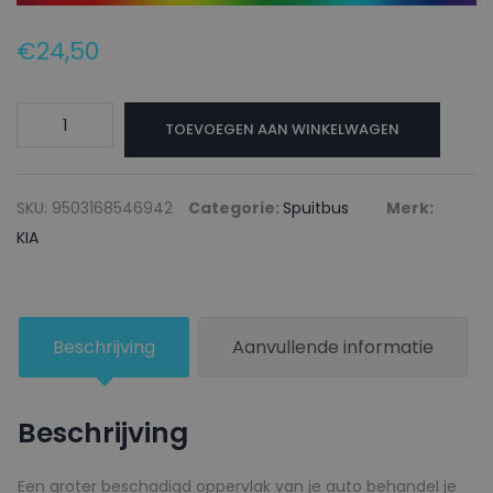
€
24,50
KIA
TOEVOEGEN AAN WINKELWAGEN
Autolak
+
Blanke
SKU:
9503168546942
Categorie:
Spuitbus
Merk:
lak
KIA
Spuitbus
SPB
SPORTS
Beschrijving
Aanvullende informatie
BLUE
-
150ml
Beschrijving
aantal
Een groter beschadigd oppervlak van je auto behandel je