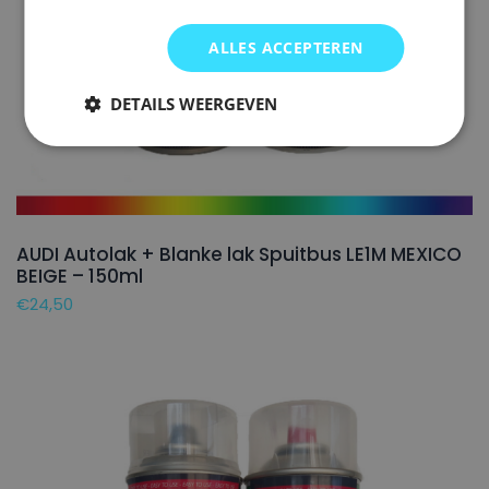
ALLES ACCEPTEREN
DETAILS WEERGEVEN
AUDI Autolak + Blanke lak Spuitbus LE1M MEXICO
BEIGE – 150ml
€
24,50