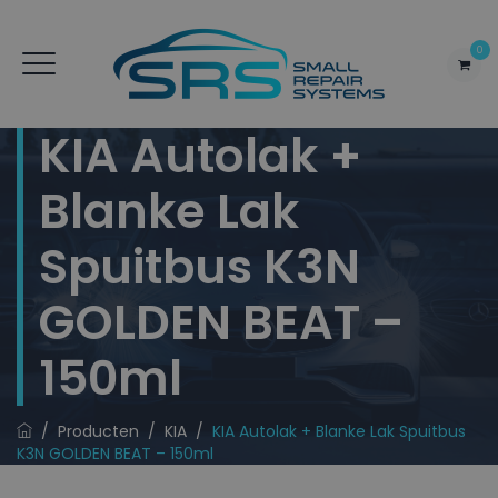
0
KIA Autolak +
Blanke Lak
Spuitbus K3N
GOLDEN BEAT –
150ml
/
Producten
/
KIA
/
KIA Autolak + Blanke Lak Spuitbus
K3N GOLDEN BEAT – 150ml