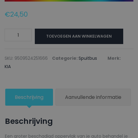
€
24,50
KIA
TOEVOEGEN AAN WINKELWAGEN
Autolak
+
Blanke
SKU:
9509524251666
Categorie:
Spuitbus
Merk:
lak
KIA
Spuitbus
K3N
GOLDEN
Beschrijving
Aanvullende informatie
BEAT
-
150ml
Beschrijving
aantal
Een groter beschadigd oppervlak van je auto behandel je