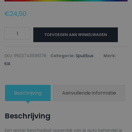
€
24,50
KIA
TOEVOEGEN AAN WINKELWAGEN
Autolak
+
Blanke
SKU:
9503743696178
Categorie:
Spuitbus
Merk:
lak
KIA
Spuitbus
1115-
16812
Beschrijving
Aanvullende informatie
PLATA
TITANIUM
-
Beschrijving
150ml
aantal
Een groter beschadigd oppervlak van je auto behandel je