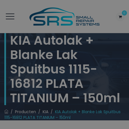
0
KIA Autolak +
Blanke Lak
Spuitbus 1115-
16812 PLATA
TITANIUM – 150ml
/
Producten
/
KIA
/
KIA Autolak + Blanke Lak Spuitbus
1115-16812 PLATA TITANIUM – 150ml