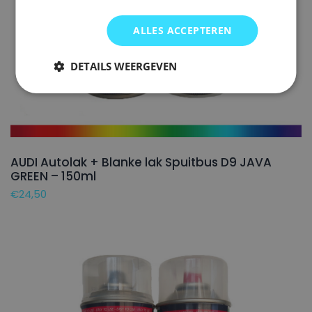
ALLES ACCEPTEREN
DETAILS WEERGEVEN
AUDI Autolak + Blanke lak Spuitbus D9 JAVA
GREEN – 150ml
€
24,50