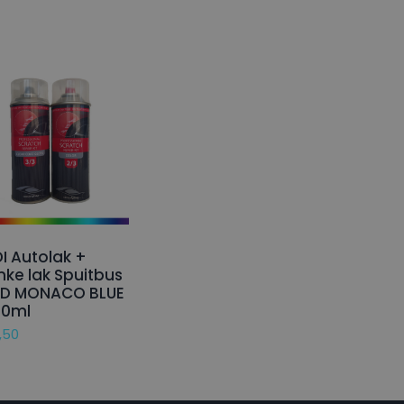
I Autolak +
nke lak Spuitbus
5D MONACO BLUE
50ml
,50