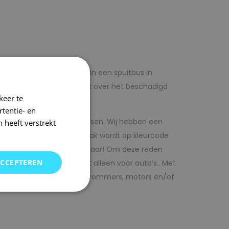
lf voordelig met autolak in een spuitbus in
 op voorhand de blanke lak over het beschadigd
keer te
tentie- en
kwaliteit autolak spuitbussen. Wij hebben een
 heeft verstrekt
in ons arsenaal. De autolak wordt op kleurcode
Direct uit voorraad leverbaar! Om deze reden
ACCEPTEREN
SRS kunt vinden. Maar niet alleen voor auto’s.. Met
bedrijfswagens, scooters, brommers, motors en/of