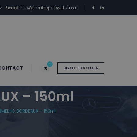
Email:
info@smallrepairsystems.nl
0
CONTACT
DIRECT BESTELLEN
 Blanke Lak
UX – 150ml
ERMELHO BORDEAUX – 150ml