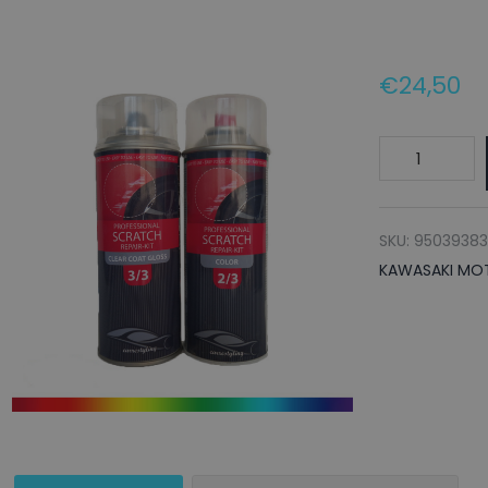
€
24,50
KAWASAKI
MOTORCYCLE
Autolak
+
SKU:
95039383
Blanke
KAWASAKI MO
lak
Spuitbus
ZX1000
VERMELHO
BORDEAUX
-
150ml