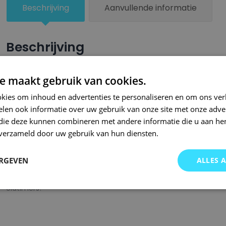
aantal
Beschrijving
Aanvullende informatie
Beschrijving
Een groter beschadigd oppervlak van je auto behandel je nu ze
e maakt gebruik van cookies.
combinatie met blanke lak van Small Repair Systems. U dient
kies om inhoud en advertenties te personaliseren en om ons ver
oppervlak te spuiten zodat de kleurlak beter hecht.
len ook informatie over uw gebruik van onze site met onze adver
Bij SRS bent u aan het juiste adres wanneer het gaat om hoge 
 die deze kunnen combineren met andere informatie die u aan hen
n verzameld door uw gebruik van hun diensten.
gigantisch assortiment met oneindig veel kleurencombinaties 
of kleurnaam gemaakt en is afgevuld met professionele verf. 
ERGEVEN
ALLES 
garanderen wij dat u altijd de gewenste kleur voor uw auto bij 
onze A-kwaliteit spuitbussen kunt u bij ons ook terecht voor 
oldtimers!