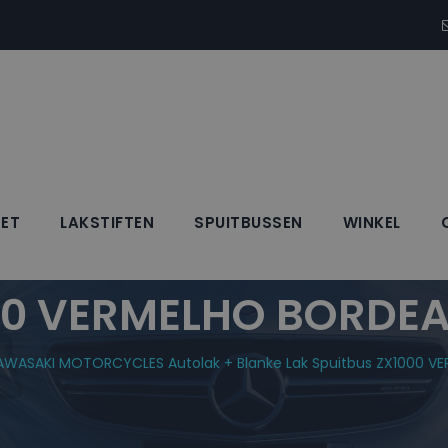
SET
LAKSTIFTEN
SPUITBUSSEN
WINKEL
RCYCLES Autolak +
00 VERMELHO BORDEA
AWASAKI MOTORCYCLES Autolak + Blanke Lak Spuitbus ZX1000 V