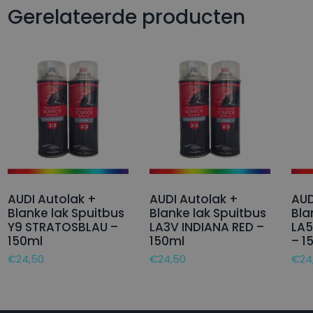
Gerelateerde producten
AUDI Autolak +
AUDI Autolak +
AUD
Blanke lak Spuitbus
Blanke lak Spuitbus
Bla
Y9 STRATOSBLAU –
LA3V INDIANA RED –
LA
150ml
150ml
– 1
€
24,50
€
24,50
€
24