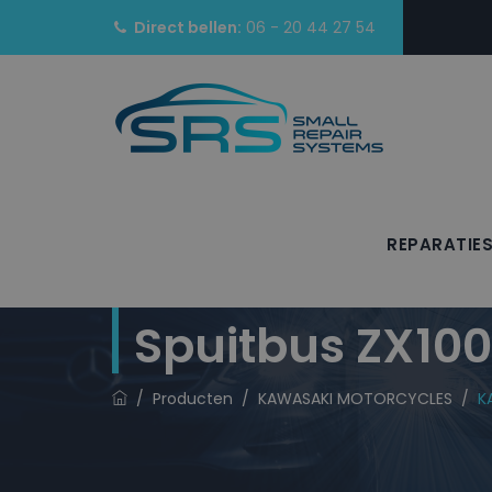
Direct bellen:
06 - 20 44 27 54
REPARATIE
KAWASAKI MOTO
Spuitbus ZX10
/
Producten
/
KAWASAKI MOTORCYCLES
/
K