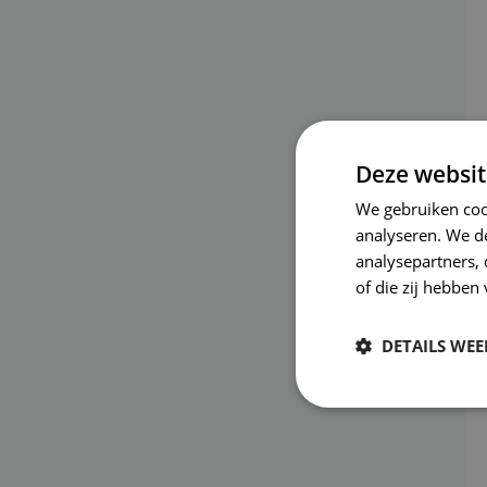
Deze websit
We gebruiken coo
analyseren. We de
analysepartners,
of die zij hebbe
DETAILS WE