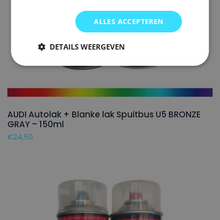
ALLES ACCEPTEREN
DETAILS WEERGEVEN
AUDI Autolak + Blanke lak Spuitbus U5 BRONZE
GRAY – 150ml
€
24,50