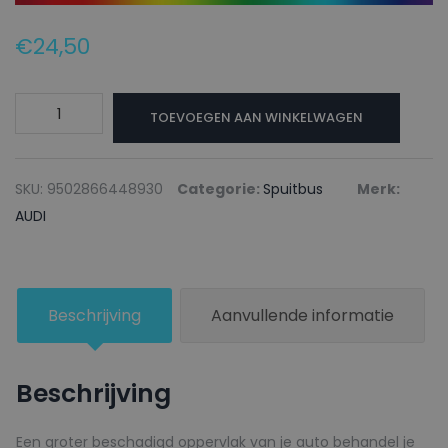
€
24,50
AUDI
TOEVOEGEN AAN WINKELWAGEN
Autolak
+
Blanke
SKU:
9502866448930
Categorie:
Spuitbus
Merk:
lak
AUDI
Spuitbus
L81Z
NEVADABEIGE
Beschrijving
Aanvullende informatie
-
150ml
aantal
Beschrijving
Een groter beschadigd oppervlak van je auto behandel je