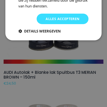
die zij hebben verzameld door uw gebruik
van hun diensten.
ALLES ACCEPTEREN
DETAILS WEERGEVEN
AUDI Autolak + Blanke lak Spuitbus T3 MERIAN
BROWN – 150ml
€
24,50