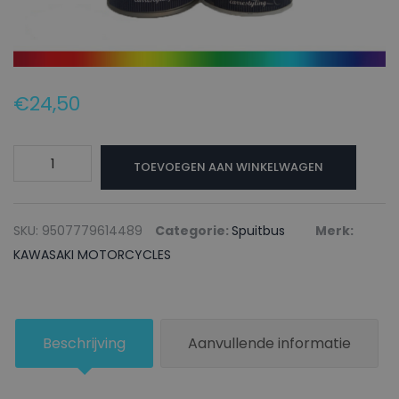
€
24,50
KAWASAKI
TOEVOEGEN AAN WINKELWAGEN
MOTORCYCLES
Autolak
+
SKU:
9507779614489
Categorie:
Spuitbus
Merk:
Blanke
KAWASAKI MOTORCYCLES
lak
Spuitbus
36P
Beschrijving
Aanvullende informatie
PEARL
MYSTIC
GREY