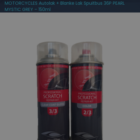
MOTORCYCLES Autolak + Blanke Lak Spuitbus 36P PEARL
MYSTIC GREY – 150ml