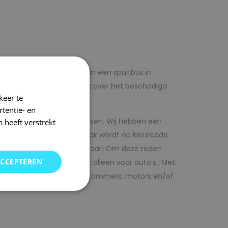
lf voordelig met autolak in een spuitbus in
 op voorhand de blanke lak over het beschadigd
keer te
tentie- en
kwaliteit autolak spuitbussen. Wij hebben een
 heeft verstrekt
in ons arsenaal. De autolak wordt op kleurcode
Direct uit voorraad leverbaar! Om deze reden
ACCEPTEREN
SRS kunt vinden. Maar niet alleen voor auto’s.. Met
bedrijfswagens, scooters, brommers, motors en/of