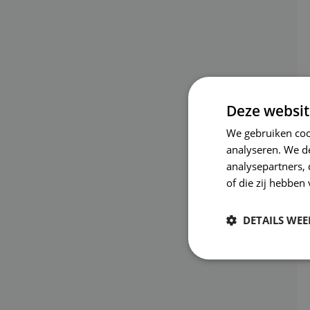
Deze websit
We gebruiken coo
analyseren. We de
analysepartners,
of die zij hebbe
DETAILS WE