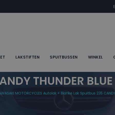
SET
LAKSTIFTEN
SPUITBUSSEN
WINKEL
RCYCLES Autolak +
CANDY THUNDER BLUE 
AWASAKI MOTORCYCLES Autolak + Blanke Lak Spuitbus 235 CANDY 