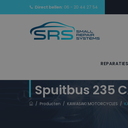
Direct bellen:
06 - 20 44 27 54
REPARATIE
KAWASAKI MOTO
Spuitbus 235 
/
Producten
/
KAWASAKI MOTORCYCLES
/
K