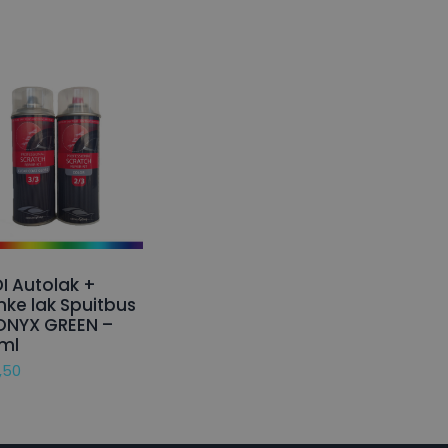
I Autolak +
nke lak Spuitbus
ONYX GREEN –
ml
,50