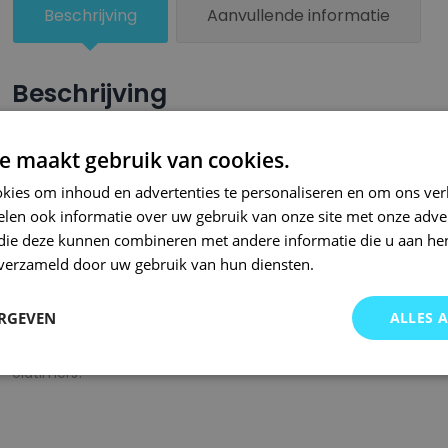
-
Beschrijving
Aanvullende informatie
150ml
aantal
Beschrijving
Een groter beschadigd oppervlak van je auto behandel je nu ze
e maakt gebruik van cookies.
combinatie met blanke lak van Small Repair Systems. U dient
kies om inhoud en advertenties te personaliseren en om ons ver
oppervlak te spuiten zodat de kleurlak beter hecht.
len ook informatie over uw gebruik van onze site met onze adver
Bij SRS bent u aan het juiste adres wanneer het gaat om hoge 
 die deze kunnen combineren met andere informatie die u aan hen
n verzameld door uw gebruik van hun diensten.
gigantisch assortiment met oneindig veel kleurencombinaties 
of kleurnaam gemaakt en is afgevuld met professionele verf. 
ERGEVEN
ALLES 
garanderen wij dat u altijd de gewenste kleur voor uw auto bij 
onze A-kwaliteit spuitbussen kunt u bij ons ook terecht voor 
oldtimers!