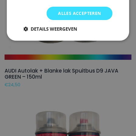
ALLES ACCEPTEREN
DETAILS WEERGEVEN
AUDI Autolak + Blanke lak Spuitbus D9 JAVA
GREEN – 150ml
€
24,50