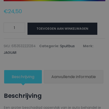
€
24,50
JAGUAR
TOEVOEGEN AAN WINKELWAGEN
Autolak
+
Blanke
SKU:
6153532221284
Categorie:
Spuitbus
Merk:
lak
JAGUAR
Spuitbus
1945
ASPEN
Beschrijving
Aanvullende informatie
GREEN
-
150ml
Beschrijving
aantal
Een groter beschadigd oppervlak van je auto behandel je