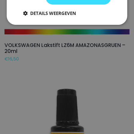
DETAILS WEERGEVEN
VOLKSWAGEN Lakstift LZ6M AMAZONASGRUEN –
20ml
€
16,50