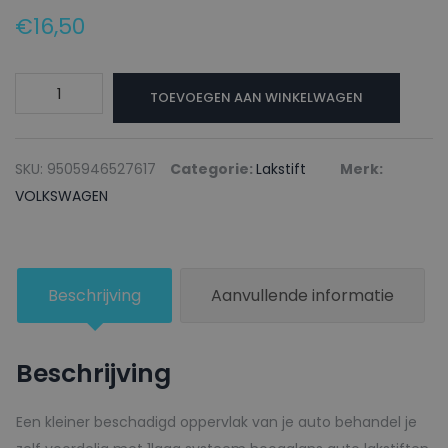
€
16,50
VOLKSWAGEN
TOEVOEGEN AAN WINKELWAGEN
Lakstift
LY4Y
PORTOROSE
SKU:
9505946527617
Categorie:
Lakstift
Merk:
-
VOLKSWAGEN
20ml
aantal
Beschrijving
Aanvullende informatie
Beschrijving
Een kleiner beschadigd oppervlak van je auto behandel je