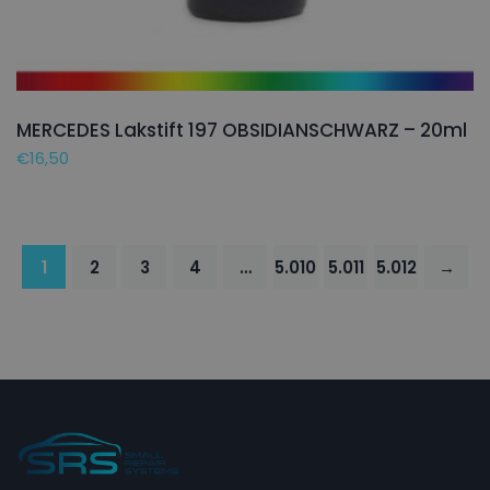
MERCEDES Lakstift 197 OBSIDIANSCHWARZ – 20ml
€
16,50
1
2
3
4
…
5.010
5.011
5.012
→