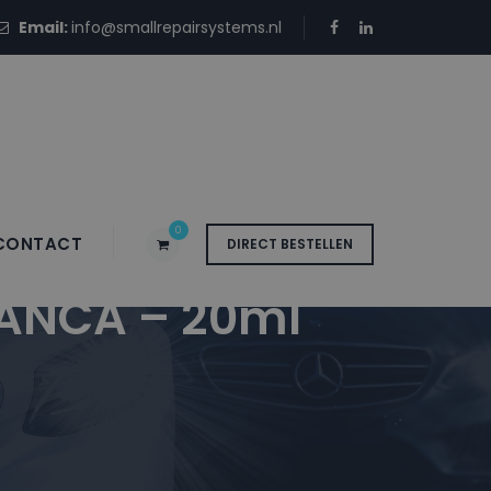
Email:
info@smallrepairsystems.nl
0
CONTACT
DIRECT BESTELLEN
LANCA – 20ml