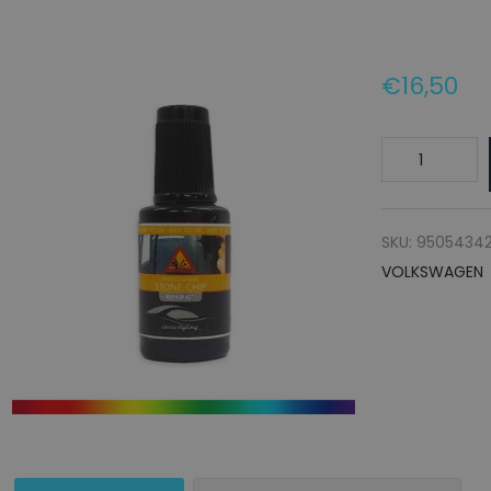
€
16,50
VOLKSWAGE
Lakstift
LY9G
CASABLANCA
SKU:
9505434
-
VOLKSWAGEN
20ml
aantal