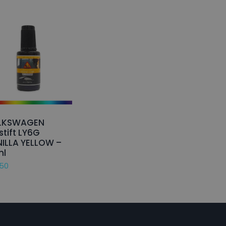
LKSWAGEN
stift LY6G
ILLA YELLOW –
ml
,50