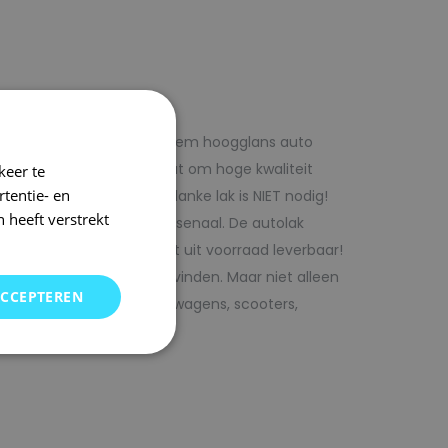
f voordelig met 1laag systeem hoogglans auto
iste adres wanneer het gaat om hoge kwaliteit
keer te
tentie- en
ijk te verwerken. Extra blanke lak is NIET nodig!
 heeft verstrekt
rencombinaties in ons arsenaal. De autolak
ofessionele verf. Direct uit voorraad leverbaar!
oor uw auto bij SRS kunt vinden. Maar niet alleen
ACCEPTEREN
j ons terecht voor bedrijfswagens, scooters,