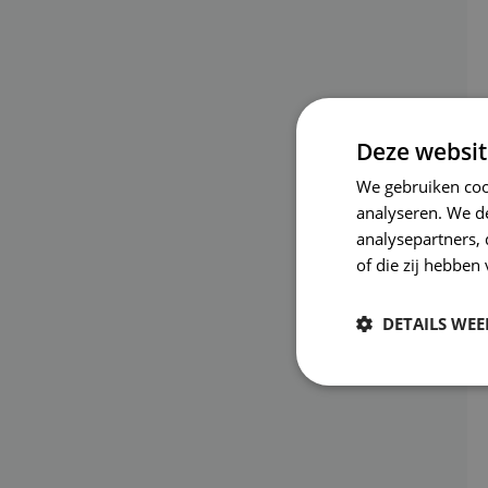
Deze websit
We gebruiken coo
analyseren. We de
analysepartners,
of die zij hebbe
DETAILS WE