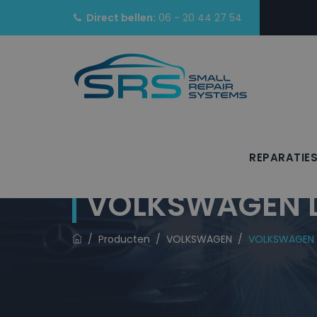
Direct bellen:
06 - 20 44 27 54
REPARATIE
VOLKSWAGEN La
/
Producten
/
VOLKSWAGEN
/
VOLKSWAGEN L