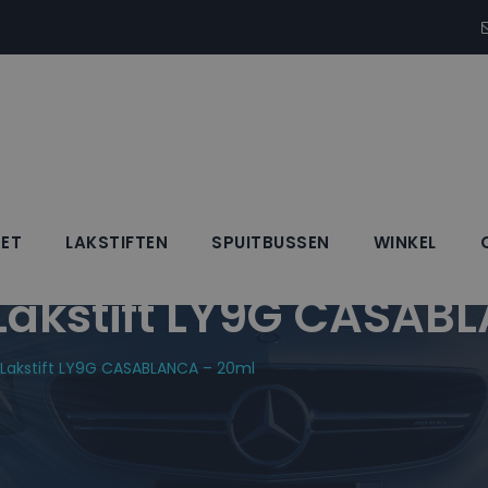
SET
LAKSTIFTEN
SPUITBUSSEN
WINKEL
kstift LY9G CASAB
akstift LY9G CASABLANCA – 20ml