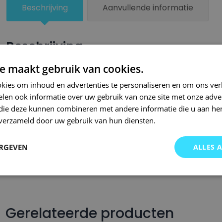
Beschrijving
Aanvullende informatie
Beschrijving
e maakt gebruik van cookies.
Een kleiner beschadigd oppervlak van je auto behandel je zel
lakstiften van Small Repair Systems. Bij SRS bent u aan het ju
kies om inhoud en advertenties te personaliseren en om ons ver
len ook informatie over uw gebruik van onze site met onze adver
auto lakstiften. Onze auto lakstiften zijn snel drogend en makkel
 die deze kunnen combineren met andere informatie die u aan hen
Wij hebben een gigantisch assortiment met oneindig veel kleu
n verzameld door uw gebruik van hun diensten.
wordt op kleurcode of kleurnaam gemaakt en is afgevuld met pr
Om deze reden garanderen wij dat u altijd de gewenste kleur v
ERGEVEN
ALLES 
voor auto’s.. Met onze A-kwaliteit auto lakstiften kunt u ook bi
brommers, motors of oldtimers!
Gerelateerde producten