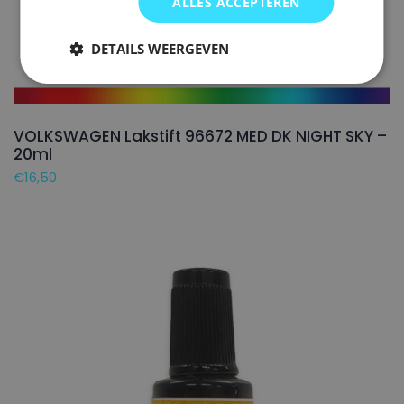
ALLES ACCEPTEREN
DETAILS WEERGEVEN
VOLKSWAGEN Lakstift 96672 MED DK NIGHT SKY –
20ml
€
16,50