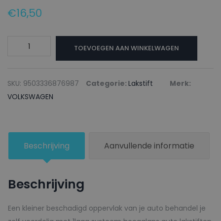
€
16,50
VOLKSWAGEN
TOEVOEGEN AAN WINKELWAGEN
Lakstift
LP9A
WEISS
SKU:
9503336876987
Categorie:
Lakstift
Merk:
-
VOLKSWAGEN
20ml
aantal
Beschrijving
Aanvullende informatie
Beschrijving
Een kleiner beschadigd oppervlak van je auto behandel je