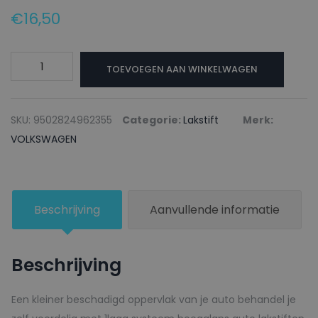
€
16,50
VOLKSWAGEN
TOEVOEGEN AAN WINKELWAGEN
Lakstift
LN6C
LEMONGRUEN
SKU:
9502824962355
Categorie:
Lakstift
Merk:
-
VOLKSWAGEN
20ml
aantal
Beschrijving
Aanvullende informatie
Beschrijving
Een kleiner beschadigd oppervlak van je auto behandel je