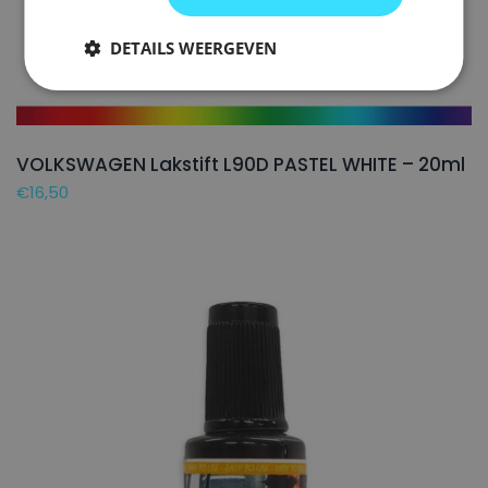
DETAILS WEERGEVEN
VOLKSWAGEN Lakstift L90D PASTEL WHITE – 20ml
€
16,50