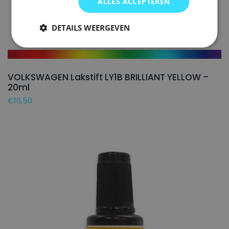
ALLES ACCEPTEREN
DETAILS WEERGEVEN
VOLKSWAGEN Lakstift LY1B BRILLIANT YELLOW –
20ml
€
16,50