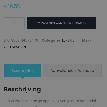
€
16,50
VOLKSWAGEN
TOEVOEGEN AAN WINKELWAGEN
Lakstift
L50E
ADRIATIC
SKU:
9508414578470
Categorie:
Lakstift
Merk:
BLUE
VOLKSWAGEN
-
20ml
aantal
Beschrijving
Aanvullende informatie
Beschrijving
Een kleiner beschadigd oppervlak van je auto behandel je