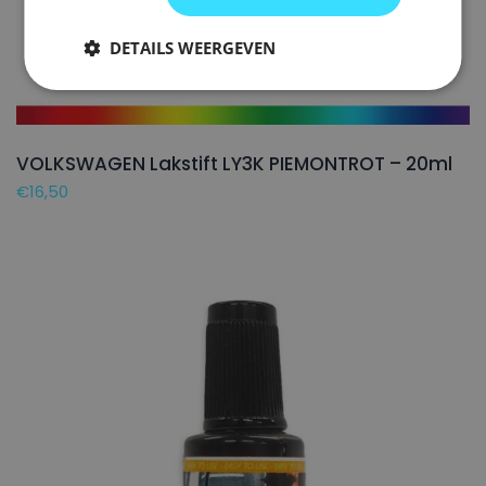
DETAILS WEERGEVEN
VOLKSWAGEN Lakstift LY3K PIEMONTROT – 20ml
€
16,50