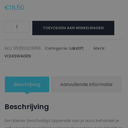
€
16,50
VOLKSWAGEN
TOEVOEGEN AAN WINKELWAGEN
Lakstift
LL5Q
FRANCE
SKU:
9505513291156
Categorie:
Lakstift
Merk:
EXPRESS
VOLKSWAGEN
BLAU
-
20ml
Beschrijving
Aanvullende informatie
aantal
Beschrijving
Een kleiner beschadigd oppervlak van je auto behandel je