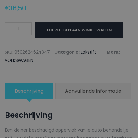
€
16,50
VOLKSWAGEN
TOEVOEGEN AAN WINKELWAGEN
Lakstift
LH6B
SAIMAGRUEN
SKU:
9502624624347
Categorie:
Lakstift
Merk:
-
VOLKSWAGEN
20ml
aantal
Beschrijving
Aanvullende informatie
Beschrijving
Een kleiner beschadigd oppervlak van je auto behandel je