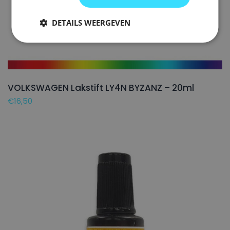
DETAILS WEERGEVEN
VOLKSWAGEN Lakstift LY4N BYZANZ – 20ml
€
16,50