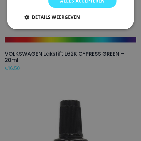
ALLES ACCEPTEREN
DETAILS WEERGEVEN
VOLKSWAGEN Lakstift L62K CYPRESS GREEN –
20ml
€
16,50