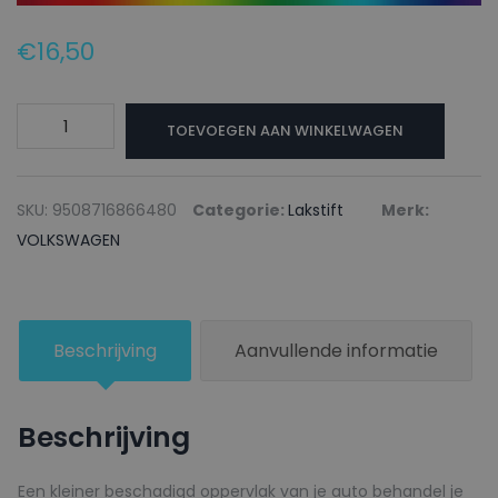
€
16,50
VOLKSWAGEN
TOEVOEGEN AAN WINKELWAGEN
Lakstift
LY5L
SAMTBLAU
SKU:
9508716866480
Categorie:
Lakstift
Merk:
(BASECOAT)
VOLKSWAGEN
-
20ml
aantal
Beschrijving
Aanvullende informatie
Beschrijving
Een kleiner beschadigd oppervlak van je auto behandel je