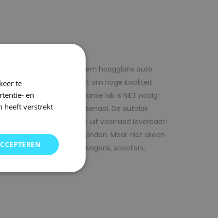
f voordelig met 1laag systeem hoogglans auto
iste adres wanneer het gaat om hoge kwaliteit
keer te
tentie- en
ijk te verwerken. Extra blanke lak is NIET nodig!
 heeft verstrekt
rencombinaties in ons arsenaal. De autolak
ofessionele verf. Direct uit voorraad leverbaar!
oor uw auto bij SRS kunt vinden. Maar niet alleen
ACCEPTEREN
j ons terecht voor bedrijfswagens, scooters,