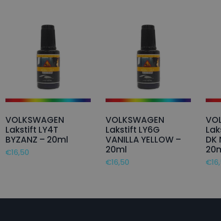
VOLKSWAGEN
VOLKSWAGEN
VO
Lakstift LY4T
Lakstift LY6G
Lak
BYZANZ – 20ml
VANILLA YELLOW –
DK 
20ml
20
€
16,50
€
16,50
€
16