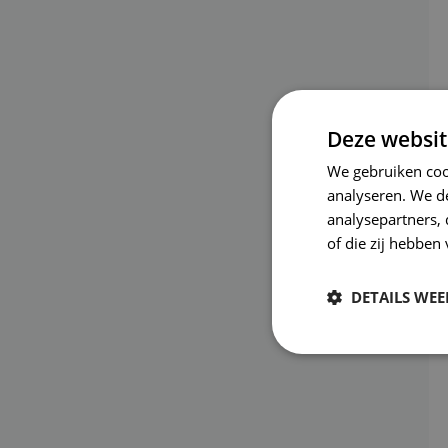
Deze websit
We gebruiken coo
analyseren. We de
analysepartners,
of die zij hebbe
DETAILS WE