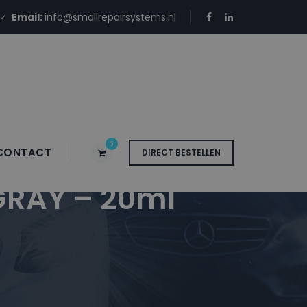
Email:
info@smallrepairsystems.nl
0
CONTACT
DIRECT BESTELLEN
GRAY – 20ml