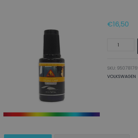
€
16,50
VOLKSWAGE
Lakstift
LE7P
M
SKU:
9507817
TWILI
VOLKSWAGEN
GRAY
-
20ml
aantal