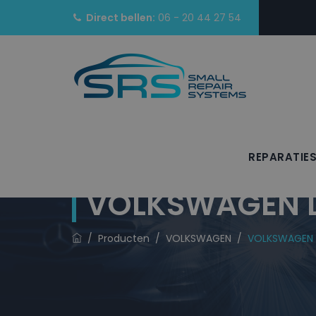
Direct bellen:
06 - 20 44 27 54
REPARATIE
VOLKSWAGEN La
/
Producten
/
VOLKSWAGEN
/
VOLKSWAGEN L