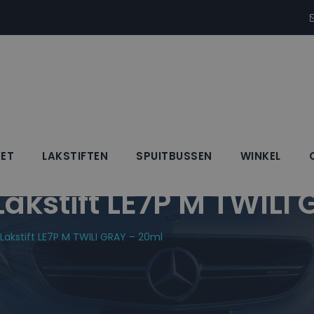
SET
LAKSTIFTEN
SPUITBUSSEN
WINKEL
kstift LE7P M TWILI 
akstift LE7P M TWILI GRAY – 20ml