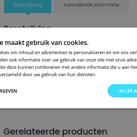
Beschrijving
Aanvullende informatie
Beschrijving
e maakt gebruik van cookies.
Een kleiner beschadigd oppervlak van je auto behandel je zel
lakstiften van Small Repair Systems. Bij SRS bent u aan het ju
kies om inhoud en advertenties te personaliseren en om ons ver
len ook informatie over uw gebruik van onze site met onze adver
auto lakstiften. Onze auto lakstiften zijn snel drogend en makkel
 die deze kunnen combineren met andere informatie die u aan hen
Wij hebben een gigantisch assortiment met oneindig veel kleu
n verzameld door uw gebruik van hun diensten.
wordt op kleurcode of kleurnaam gemaakt en is afgevuld met pr
Om deze reden garanderen wij dat u altijd de gewenste kleur v
ERGEVEN
ALLES 
voor auto’s.. Met onze A-kwaliteit auto lakstiften kunt u ook bi
brommers, motors of oldtimers!
Gerelateerde producten