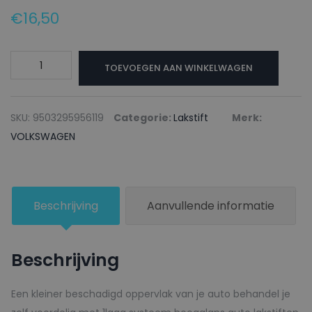
€
16,50
VOLKSWAGEN
TOEVOEGEN AAN WINKELWAGEN
Lakstift
LC6P
DRAGONGRUEN
SKU:
9503295956119
Categorie:
Lakstift
Merk:
-
VOLKSWAGEN
20ml
aantal
Beschrijving
Aanvullende informatie
Beschrijving
Een kleiner beschadigd oppervlak van je auto behandel je