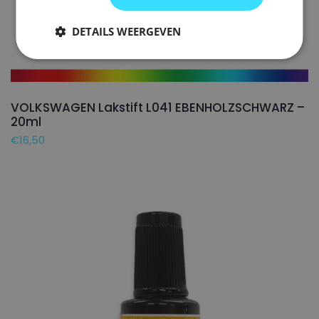
DETAILS WEERGEVEN
VOLKSWAGEN Lakstift L041 EBENHOLZSCHWARZ –
20ml
€
16,50