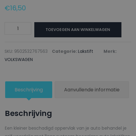
€
16,50
VOLKSWAGEN
TOEVOEGEN AAN WINKELWAGEN
Lakstift
LB6E
AZUR
SKU:
9502532767563
Categorie:
Lakstift
Merk:
GREEN
VOLKSWAGEN
-
20ml
aantal
Beschrijving
Aanvullende informatie
Beschrijving
Een kleiner beschadigd oppervlak van je auto behandel je