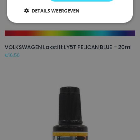
DETAILS WEERGEVEN
VOLKSWAGEN Lakstift LY5T PELICAN BLUE – 20ml
€
16,50