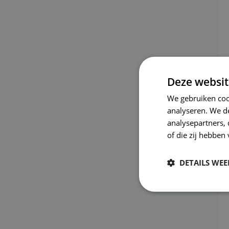
Deze websit
We gebruiken coo
analyseren. We de
analysepartners,
of die zij hebbe
DETAILS WE