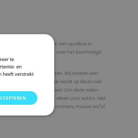
lf voordelig met autolak in een spuitbus in
 op voorhand de blanke lak over het beschadigd
keer te
tentie- en
kwaliteit autolak spuitbussen. Wij hebben een
 heeft verstrekt
in ons arsenaal. De autolak wordt op kleurcode
Direct uit voorraad leverbaar! Om deze reden
ACCEPTEREN
SRS kunt vinden. Maar niet alleen voor auto’s.. Met
bedrijfswagens, scooters, brommers, motors en/of