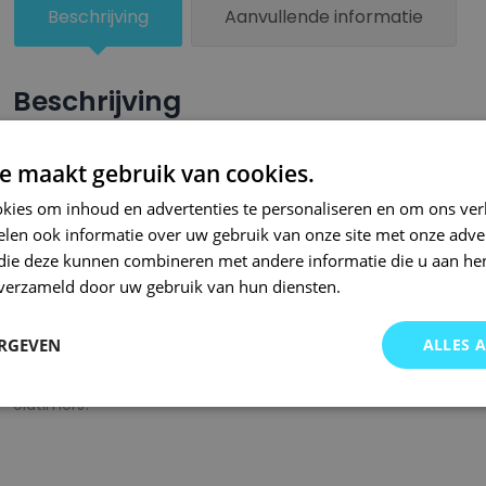
Beschrijving
Aanvullende informatie
Beschrijving
Een groter beschadigd oppervlak van je auto behandel je nu ze
e maakt gebruik van cookies.
combinatie met blanke lak van Small Repair Systems. U dient
kies om inhoud en advertenties te personaliseren en om ons ver
oppervlak te spuiten zodat de kleurlak beter hecht.
len ook informatie over uw gebruik van onze site met onze adver
Bij SRS bent u aan het juiste adres wanneer het gaat om hoge 
 die deze kunnen combineren met andere informatie die u aan hen
n verzameld door uw gebruik van hun diensten.
gigantisch assortiment met oneindig veel kleurencombinaties 
of kleurnaam gemaakt en is afgevuld met professionele verf. 
ERGEVEN
ALLES 
garanderen wij dat u altijd de gewenste kleur voor uw auto bij 
onze A-kwaliteit spuitbussen kunt u bij ons ook terecht voor 
oldtimers!