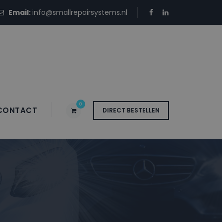
Email:
info@smallrepairsystems.nl
0
CONTACT
DIRECT BESTELLEN
KJ MICA GREEN –