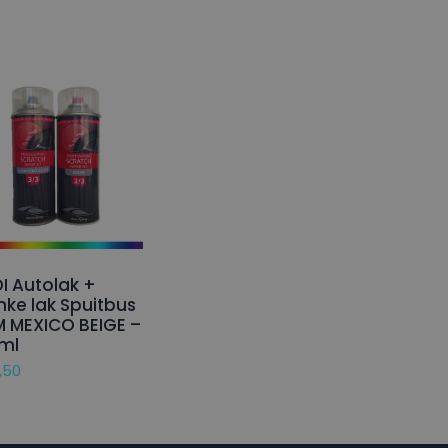
I Autolak +
nke lak Spuitbus
M MEXICO BEIGE –
ml
,50