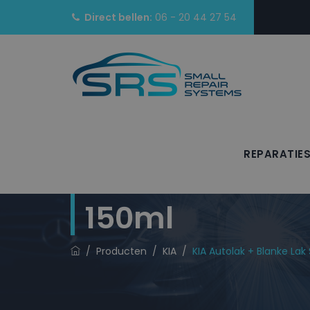
Direct bellen:
06 - 20 44 27 54
REPARATIE
KIA Autolak + 
150ml
/
Producten
/
KIA
/
KIA Autolak + Blanke Lak