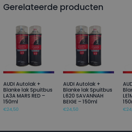
Gerelateerde producten
AUDI Autolak +
AUDI Autolak +
AUD
Blanke lak Spuitbus
Blanke lak Spuitbus
Bla
LA3A MARS RED –
L620 SAVANNAH
LE1
150ml
BEIGE – 150ml
150
€
24,50
€
24,50
€
24