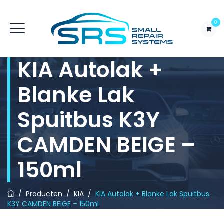
0
KIA Autolak +
Blanke Lak
Spuitbus K3Y
CAMDEN BEIGE –
150ml
/
Producten
/
KIA
/
KIA Autolak + Blanke Lak Spuitbus
K3Y CAMDEN BEIGE – 150ml