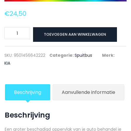
€
24,50
KIA
TOEVOEGEN AAN WINKELWAGEN
Autolak
+
Blanke
SKU:
9501456642222
Categorie:
Spuitbus
Merk:
lak
KIA
Spuitbus
K3Y
CAMDEN
Beschrijving
Aanvullende informatie
BEIGE
-
150ml
Beschrijving
aantal
Een groter beschadigd oppervlak van je auto behandel je