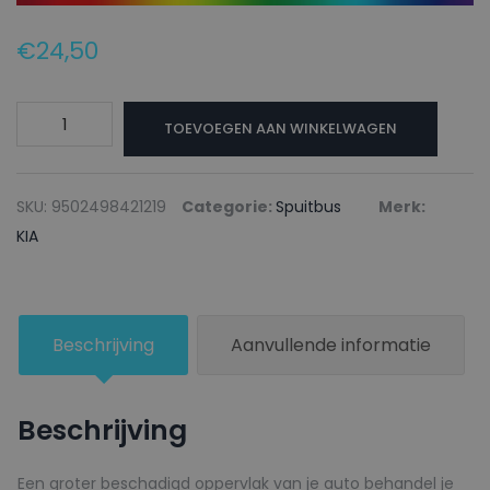
€
24,50
KIA
TOEVOEGEN AAN WINKELWAGEN
Autolak
+
Blanke
SKU:
9502498421219
Categorie:
Spuitbus
Merk:
lak
KIA
Spuitbus
EGR
ELECTRIC
Beschrijving
Aanvullende informatie
GREEN
-
150ml
Beschrijving
aantal
Een groter beschadigd oppervlak van je auto behandel je