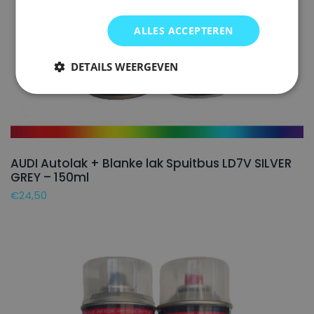
ALLES ACCEPTEREN
DETAILS WEERGEVEN
AUDI Autolak + Blanke lak Spuitbus LD7V SILVER
GREY – 150ml
€
24,50