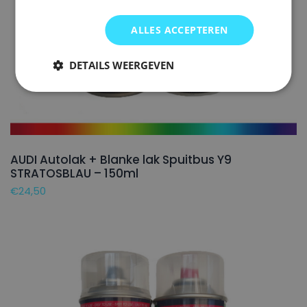
ALLES ACCEPTEREN
DETAILS WEERGEVEN
AUDI Autolak + Blanke lak Spuitbus Y9
STRATOSBLAU – 150ml
€
24,50