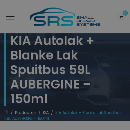
0
KIA Autolak +
Blanke Lak
Spuitbus 59L
AUBERGINE –
150ml
/
Producten
/
KIA
/
KIA Autolak + Blanke Lak Spuitbus
59L AUBERGINE – 150ml