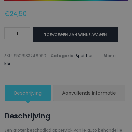
€
24,50
KIA
TOEVOEGEN AAN WINKELWAGEN
Autolak
+
Blanke
SKU:
9506183248990
Categorie:
Spuitbus
Merk:
lak
KIA
Spuitbus
59L
AUBERGINE
Beschrijving
Aanvullende informatie
-
150ml
aantal
Beschrijving
Een groter beschadigd oppervlak van je auto behandel je