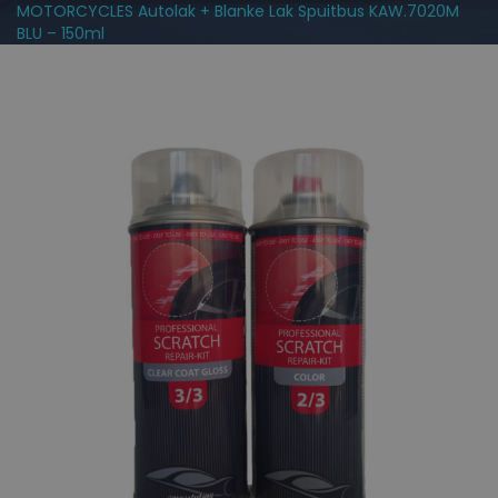
MOTORCYCLES Autolak + Blanke Lak Spuitbus KAW.7020M
BLU – 150ml