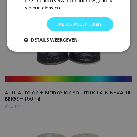
die zij hebben verzameld door uw gebruik
van hun diensten.
ALLES ACCEPTEREN
DETAILS WEERGEVEN
AUDI Autolak + Blanke lak Spuitbus LA1N NEVADA
BEIGE – 150ml
€
24,50