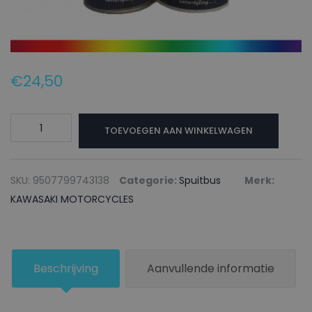
€
24,50
KAWASAKI
TOEVOEGEN AAN WINKELWAGEN
MOTORCYCLES
Autolak
+
SKU:
9507799743138
Categorie:
Spuitbus
Merk:
Blanke
KAWASAKI MOTORCYCLES
lak
Spuitbus
KAW.7020M
Beschrijving
Aanvullende informatie
BLU
-
150ml