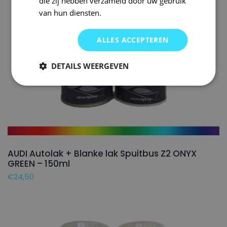
die zij hebben verzameld door uw gebruik
van hun diensten.
ALLES ACCEPTEREN
DETAILS WEERGEVEN
AUDI Autolak + Blanke lak Spuitbus Z2 ONYX
GREEN – 150ml
€
24,50