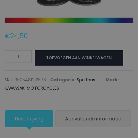
€
24,50
KAWASAKI
TOEVOEGEN AAN WINKELWAGEN
MOTORCYCLES
Autolak
+
SKU:
9505481212573
Categorie:
Spuitbus
Merk:
Blanke
KAWASAKI MOTORCYCLES
lak
Spuitbus
KAW/417
Beschrijving
Aanvullende informatie
BLUE
VIOLET
-