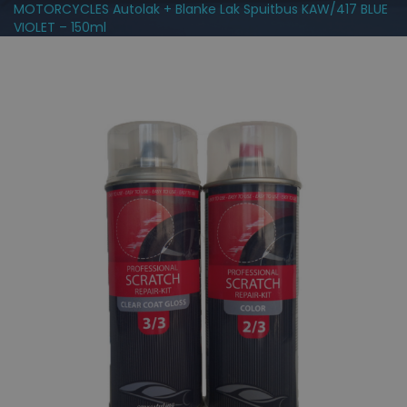
MOTORCYCLES Autolak + Blanke Lak Spuitbus KAW/417 BLUE
VIOLET – 150ml