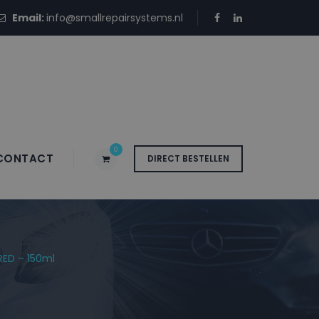
Email:
info@smallrepairsystems.nl
0
CONTACT
DIRECT BESTELLEN
 Blanke Lak
RED – 150ml