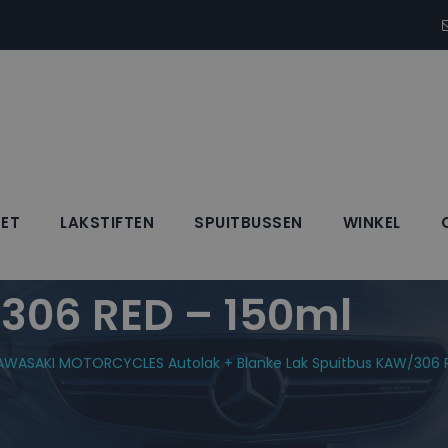
SET
LAKSTIFTEN
SPUITBUSSEN
WINKEL
RCYCLES Autolak +
306 RED – 150ml
AWASAKI MOTORCYCLES Autolak + Blanke Lak Spuitbus KAW/306 