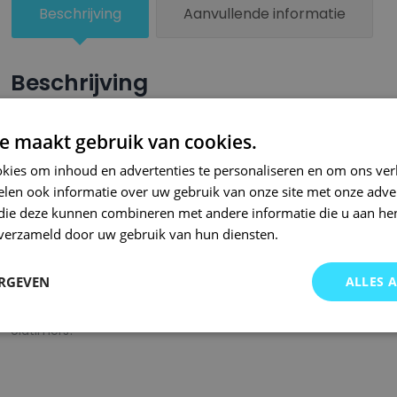
Beschrijving
Aanvullende informatie
Beschrijving
Een groter beschadigd oppervlak van je auto behandel je nu ze
e maakt gebruik van cookies.
combinatie met blanke lak van Small Repair Systems. U dient
kies om inhoud en advertenties te personaliseren en om ons ver
oppervlak te spuiten zodat de kleurlak beter hecht.
len ook informatie over uw gebruik van onze site met onze adver
Bij SRS bent u aan het juiste adres wanneer het gaat om hoge 
 die deze kunnen combineren met andere informatie die u aan hen
n verzameld door uw gebruik van hun diensten.
gigantisch assortiment met oneindig veel kleurencombinaties 
of kleurnaam gemaakt en is afgevuld met professionele verf. 
ERGEVEN
ALLES 
garanderen wij dat u altijd de gewenste kleur voor uw auto bij 
onze A-kwaliteit spuitbussen kunt u bij ons ook terecht voor 
oldtimers!