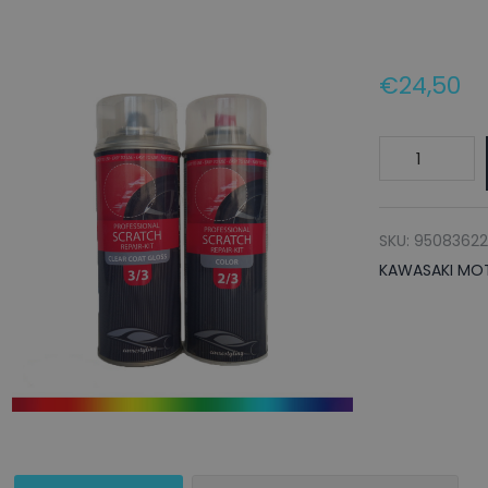
€
24,50
KAWASAKI
MOTORCYCLE
Autolak
+
SKU:
95083622
Blanke
KAWASAKI MO
lak
Spuitbus
KAW/306
RED
-
150ml
aantal