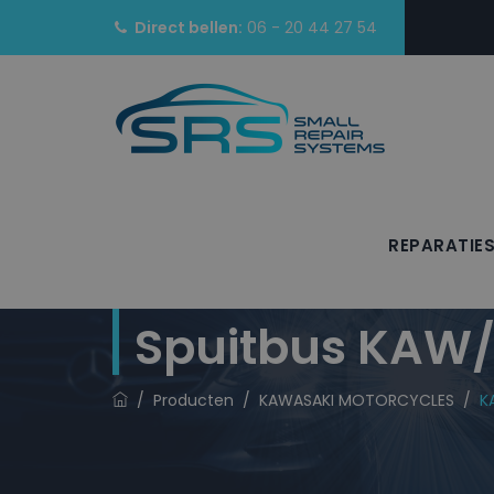
Direct bellen:
06 - 20 44 27 54
REPARATIE
KAWASAKI MOTO
Spuitbus KAW/
/
Producten
/
KAWASAKI MOTORCYCLES
/
K