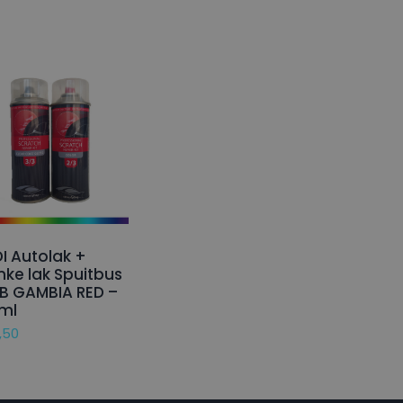
I Autolak +
nke lak Spuitbus
B GAMBIA RED –
ml
,50