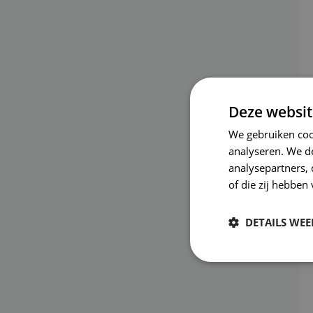
Deze websit
We gebruiken coo
analyseren. We de
analysepartners,
of die zij hebbe
DETAILS WE