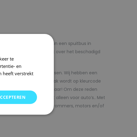
lf voordelig met autolak in een spuitbus in
 op voorhand de blanke lak over het beschadigd
keer te
tentie- en
kwaliteit autolak spuitbussen. Wij hebben een
 heeft verstrekt
in ons arsenaal. De autolak wordt op kleurcode
Direct uit voorraad leverbaar! Om deze reden
ACCEPTEREN
SRS kunt vinden. Maar niet alleen voor auto’s.. Met
bedrijfswagens, scooters, brommers, motors en/of