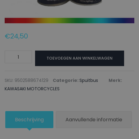
€
24,50
KAWASAKI
TOEVOEGEN AAN WINKELWAGEN
MOTORCYCLES
Autolak
+
SKU:
9502588674129
Categorie:
Spuitbus
Merk:
Blanke
KAWASAKI MOTORCYCLES
lak
Spuitbus
ER6N
Beschrijving
Aanvullende informatie
YELLOW
PEARL
SHINING