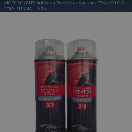
MOTORCYCLES Autolak + Blanke Lak Spuitbus ER6N YELLOW
PEARL SHINING – 150ml