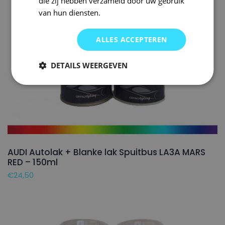
die zij hebben verzameld door uw gebruik
van hun diensten.
ALLES ACCEPTEREN
DETAILS WEERGEVEN
AUDI Autolak + Blanke lak Spuitbus LA3A MARS
RED – 150ml
€
24,50