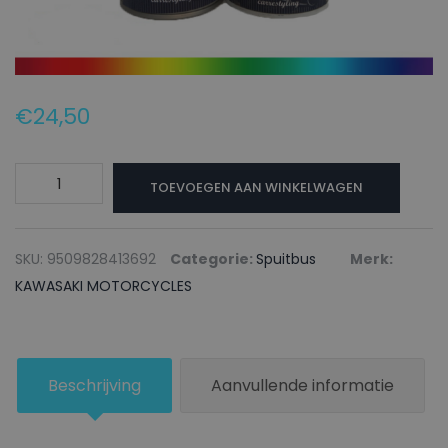
€
24,50
KAWASAKI
TOEVOEGEN AAN WINKELWAGEN
MOTORCYCLES
Autolak
+
SKU:
9509828413692
Categorie:
Spuitbus
Merk:
Blanke
KAWASAKI MOTORCYCLES
lak
Spuitbus
727
Beschrijving
Aanvullende informatie
DARK
GREEN
-