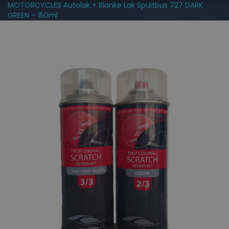
MOTORCYCLES Autolak + Blanke Lak Spuitbus 727 DARK
GREEN – 150ml