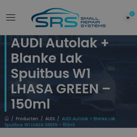
0
AUDI Autolak +
Blanke Lak
Spuitbus W1
LHASA GREEN –
150ml
/
Producten
/
AUDI
/
AUDI Autolak + Blanke Lak
Spuitbus W1 LHASA GREEN – 150ml