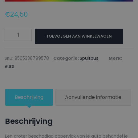
€
24,50
AUDI
TOEVOEGEN AAN WINKELWAGEN
Autolak
+
Blanke
SKU:
9505338799578
Categorie:
Spuitbus
Merk:
lak
AUDI
Spuitbus
W1
LHASA
Beschrijving
Aanvullende informatie
GREEN
-
150ml
Beschrijving
aantal
Een groter beschadigd oppervlak van je auto behandel je