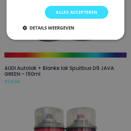
ALLES ACCEPTEREN
DETAILS WEERGEVEN
AUDI Autolak + Blanke lak Spuitbus D9 JAVA
GREEN – 150ml
€
24,50