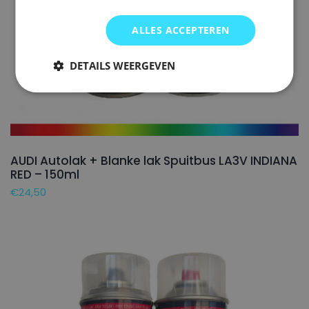
ALLES ACCEPTEREN
DETAILS WEERGEVEN
AUDI Autolak + Blanke lak Spuitbus LA3V INDIANA
RED – 150ml
€
24,50