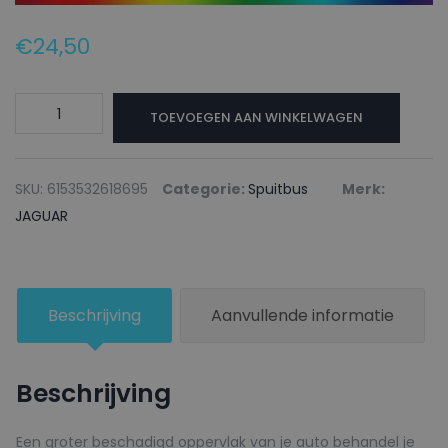
€
24,50
JAGUAR
TOEVOEGEN AAN WINKELWAGEN
Autolak
+
Blanke
SKU:
6153532618695
Categorie:
Spuitbus
Merk:
lak
JAGUAR
Spuitbus
NMX
SPECTRAL
Beschrijving
Aanvullende informatie
RACING
RED
-
Beschrijving
150ml
aantal
Een groter beschadigd oppervlak van je auto behandel je