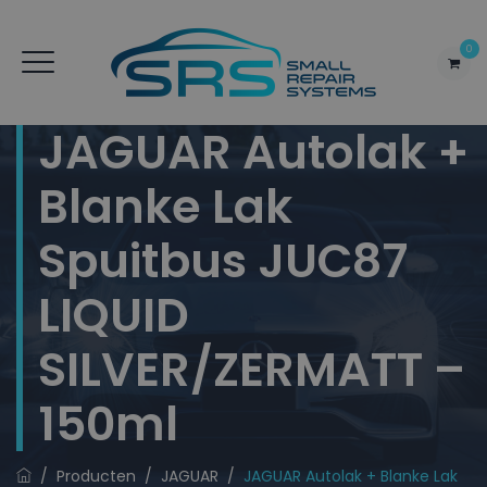
0
JAGUAR Autolak +
Blanke Lak
Spuitbus JUC87
LIQUID
SILVER/ZERMATT –
150ml
/
Producten
/
JAGUAR
/
JAGUAR Autolak + Blanke Lak