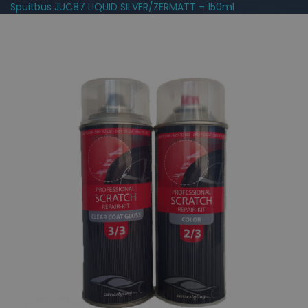
Spuitbus JUC87 LIQUID SILVER/ZERMATT – 150ml