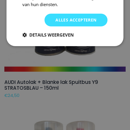
van hun diensten.
ALLES ACCEPTEREN
DETAILS WEERGEVEN
AUDI Autolak + Blanke lak Spuitbus Y9
STRATOSBLAU – 150ml
€
24,50