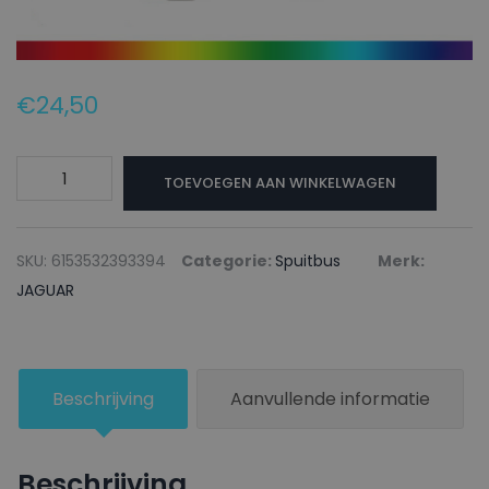
€
24,50
JAGUAR
TOEVOEGEN AAN WINKELWAGEN
Autolak
+
Blanke
SKU:
6153532393394
Categorie:
Spuitbus
Merk:
lak
JAGUAR
Spuitbus
JUC87
LIQUID
Beschrijving
Aanvullende informatie
SILVER/ZERMATT
-
150ml
Beschrijving