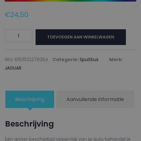
€
24,50
JAGUAR
TOEVOEGEN AAN WINKELWAGEN
Autolak
+
Blanke
SKU:
6153532278264
Categorie:
Spuitbus
Merk:
lak
JAGUAR
Spuitbus
JUC62
BURGUNDY
Beschrijving
Aanvullende informatie
-
150ml
aantal
Beschrijving
Een groter beschadigd oppervlak van je auto behandel je