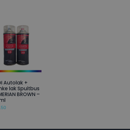
I Autolak +
nke lak Spuitbus
MERIAN BROWN –
ml
,50