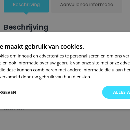
aantal
Beschrijving
Aanvullende informatie
Beschrijving
Een groter beschadigd oppervlak van je auto behandel je nu ze
e maakt gebruik van cookies.
combinatie met blanke lak van Small Repair Systems. U dient
kies om inhoud en advertenties te personaliseren en om ons ver
oppervlak te spuiten zodat de kleurlak beter hecht.
len ook informatie over uw gebruik van onze site met onze adver
Bij SRS bent u aan het juiste adres wanneer het gaat om hoge 
 die deze kunnen combineren met andere informatie die u aan hen
n verzameld door uw gebruik van hun diensten.
gigantisch assortiment met oneindig veel kleurencombinaties 
of kleurnaam gemaakt en is afgevuld met professionele verf. 
ERGEVEN
ALLES 
garanderen wij dat u altijd de gewenste kleur voor uw auto bij 
onze A-kwaliteit spuitbussen kunt u bij ons ook terecht voor 
oldtimers!