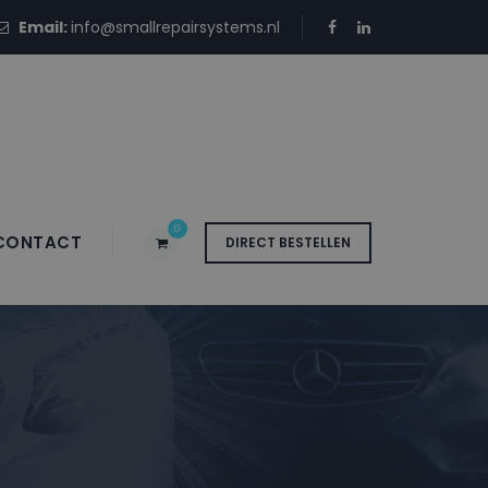
Email:
info@smallrepairsystems.nl
0
CONTACT
DIRECT BESTELLEN
tbus JUC52