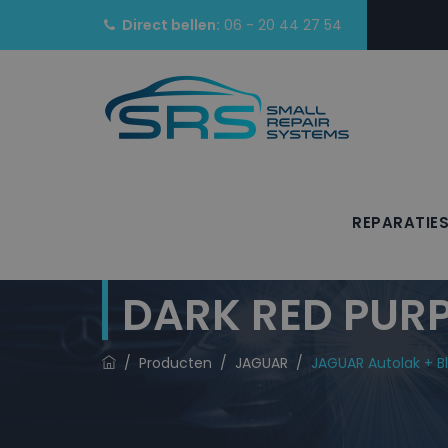
Direct bellen:
06 - 20 44 27 54
REPARATIE
JAGUAR Autola
DARK RED PURP
/
Producten
/
JAGUAR
/
JAGUAR Autolak + B