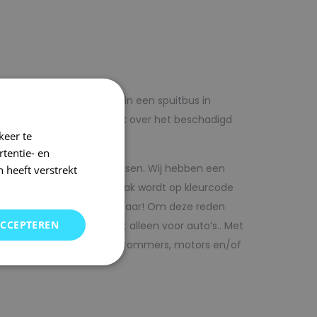
lf voordelig met autolak in een spuitbus in
 op voorhand de blanke lak over het beschadigd
keer te
tentie- en
kwaliteit autolak spuitbussen. Wij hebben een
 heeft verstrekt
in ons arsenaal. De autolak wordt op kleurcode
Direct uit voorraad leverbaar! Om deze reden
ACCEPTEREN
SRS kunt vinden. Maar niet alleen voor auto’s.. Met
bedrijfswagens, scooters, brommers, motors en/of