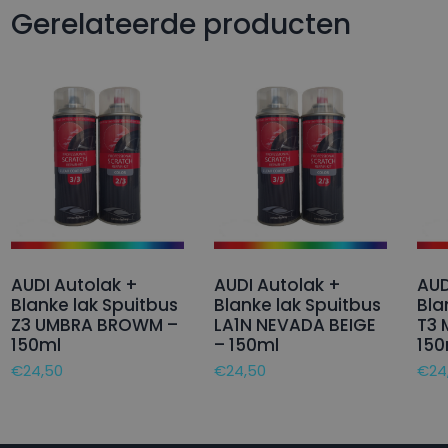
Gerelateerde producten
AUDI Autolak +
AUDI Autolak +
AUD
Blanke lak Spuitbus
Blanke lak Spuitbus
Bla
Z3 UMBRA BROWM –
LA1N NEVADA BEIGE
T3 
150ml
– 150ml
150
€
24,50
€
24,50
€
24