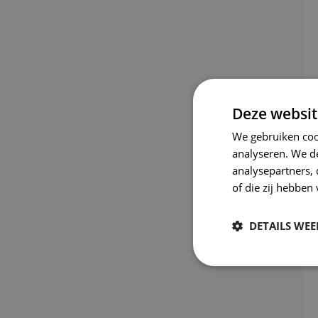
Deze websit
We gebruiken coo
analyseren. We de
analysepartners,
of die zij hebbe
DETAILS WE