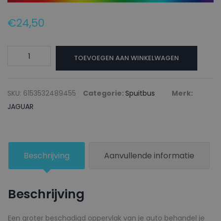
€
24,50
JAGUAR
TOEVOEGEN AAN WINKELWAGEN
Autolak
+
Blanke
SKU:
6153532489455
Categorie:
Spuitbus
Merk:
lak
JAGUAR
Spuitbus
HAC
TAIGA
Beschrijving
Aanvullende informatie
GREEN
-
150ml
Beschrijving
aantal
Een groter beschadigd oppervlak van je auto behandel je