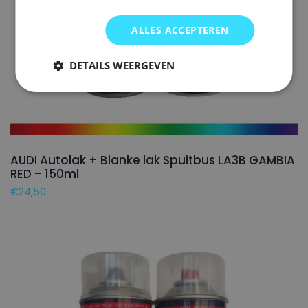
ALLES ACCEPTEREN
DETAILS WEERGEVEN
AUDI Autolak + Blanke lak Spuitbus LA3B GAMBIA
RED – 150ml
€
24,50