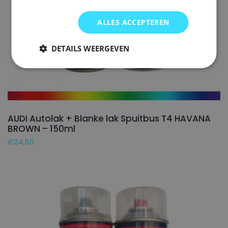
ALLES ACCEPTEREN
DETAILS WEERGEVEN
AUDI Autolak + Blanke lak Spuitbus T4 HAVANA
BROWN – 150ml
€
24,50