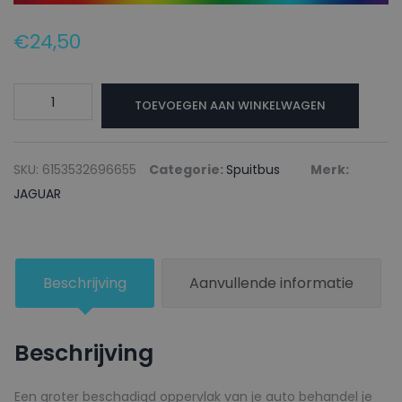
€
24,50
JAGUAR
TOEVOEGEN AAN WINKELWAGEN
Autolak
+
Blanke
SKU:
6153532696655
Categorie:
Spuitbus
Merk:
lak
JAGUAR
Spuitbus
BESPOKE
YUNNAN
Beschrijving
Aanvullende informatie
YELLOW
-
150ml
Beschrijving
aantal
Een groter beschadigd oppervlak van je auto behandel je