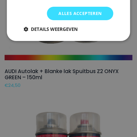
ALLES ACCEPTEREN
DETAILS WEERGEVEN
AUDI Autolak + Blanke lak Spuitbus Z2 ONYX
GREEN – 150ml
€
24,50