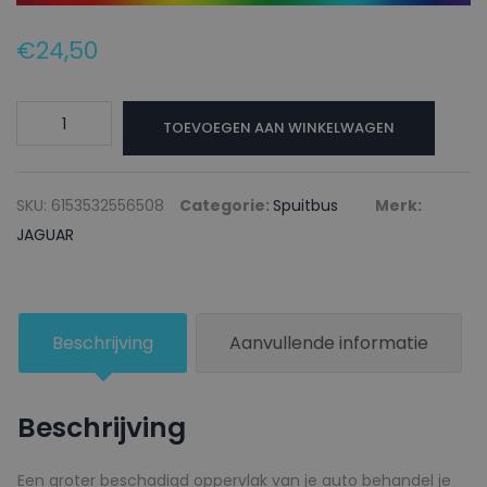
€
24,50
JAGUAR
TOEVOEGEN AAN WINKELWAGEN
Autolak
+
Blanke
SKU:
6153532556508
Categorie:
Spuitbus
Merk:
lak
JAGUAR
Spuitbus
952
MONTALCINO
Beschrijving
Aanvullende informatie
RED
-
150ml
Beschrijving
aantal
Een groter beschadigd oppervlak van je auto behandel je