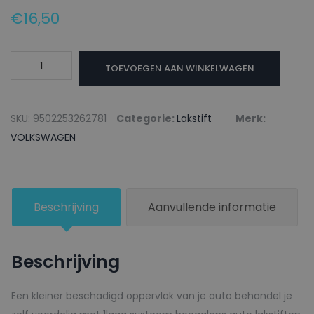
€
16,50
VOLKSWAGEN
TOEVOEGEN AAN WINKELWAGEN
Lakstift
R620
CHROMOXIDGRUEN
SKU:
9502253262781
Categorie:
Lakstift
Merk:
-
VOLKSWAGEN
20ml
aantal
Beschrijving
Aanvullende informatie
Beschrijving
Een kleiner beschadigd oppervlak van je auto behandel je