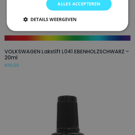
ALLES ACCEPTEREN
DETAILS WEERGEVEN
VOLKSWAGEN Lakstift L041 EBENHOLZSCHWARZ –
20ml
€
16,50